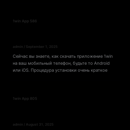
1win App 586
1win Скачать На Андроид Скачать
1win Официальный сайт
admin
/
September 1, 2025
Сейчас вы знаете, как скачать приложение 1win
на ваш мобильный телефон, будьте то Android
или iOS. Процедура установки очень краткое
1win App 805
1win Казино Официальный ресурс
Зеркало Бк 1вин
admin
/
August 31, 2025