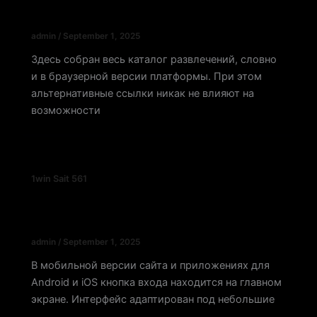
1вин В России для Android И Ios
admin
/
September 1, 2025
Здесь собран весь каталог развлечений, словно
и в браузерной версии платформы. При этом
альтернативные ссылки никак не влияют на
возможности
1win Sait 561
1win Логин: Быстрый Вход ради Игр И
Ставок
admin
/
September 1, 2025
В мобильной версии сайта и приложениях для
Android и iOS кнопка входа находится на главном
экране. Интерфейс адаптирован под небольшие