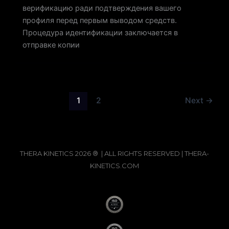
верификацию ради подтверждения вашего
профиля перед первым выводом средств.
Процедура идентификации заключается в
отправке копии
1
2
Next
→
THERA KINETICS 2026 ® | ALL RIGHTS RESERVED | THERA-
KINETICS.COM