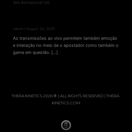
Site Betnacional 126
Betnacional Application: Como Baixar O
Aplicativo Atualizado?
admin
/
August 30, 2025
As transmissões ao vivo permitem também emoção
e interação no meio de o apostador como também o
game em questão. […]
THERA KINETICS 2026 ® | ALL RIGHTS RESERVED | THERA-
KINETICS.COM