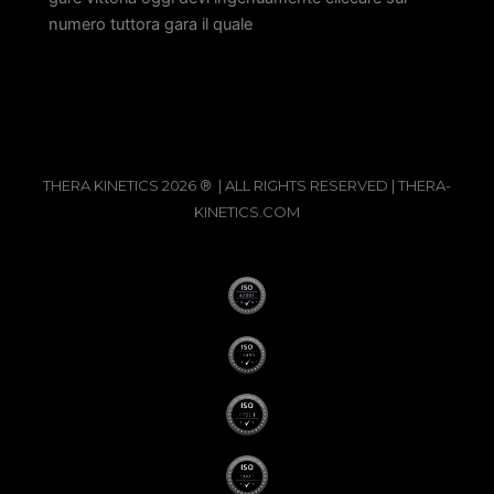
numero tuttora gara il quale
THERA KINETICS 2026 ® | ALL RIGHTS RESERVED | THERA-
KINETICS.COM