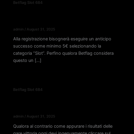
Betflag Slot 684
Welcome Bonus Casinò: Sottile A Tre
000 Betflag Info
admin
/
August 31, 2025
Alla registrazione bisognerà eseguire un anticipo
successo come minimo 5€ selezionando la
categoria “Slot”. Perfino qualora Betflag considera
questo un […]
Betflag Slot 684
Risultati Vittoria Oggi, Ieri Ed Archivio
Corse
admin
/
August 31, 2025
Qualora al contrario come appurare i risultati delle
gare vittoria oggi devi ingenuamente cliccare sul