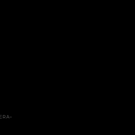
ERA
–