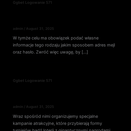
Ggbet Logowanie 571
Ggbet Zakłady Internetowego Legalne
Obstawianie Meczów W Polsce
admin
/
August 31, 2025
W tymże celu ma obowiązek podać własne
informacje tego rodzaju jakim sposobem adres mejl
oraz hasło. Zwróć więc uwagę, by […]
Ggbet Logowanie 571
Bonus Tuż Przy Zapisu Załóż Konto W
Kasynie Gg Bet
admin
/
August 31, 2025
Wraz spośród nimi organizujemy specjalne
kampanie atrakcyjne, które przybierają formy
turniejów bądź loterii z gigantycznymi nagrodami.