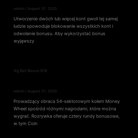
admin
/
August 31, 2025
Utworzenie dwóch lub więcej kont gwoli tej samej
ludzie spowoduje blokowanie wszystkich kont i
odwołanie bonusu. Aby wykorzystać bonus
wyjąwszy
Gg Bet Bonus 618
Prawny Bukmacher Online I Kasyno
admin
/
August 31, 2025
Prowadzący obraca 54-sektorowym kołem Money
Wheel spośród różnymi nagrodami, które można
wygrać. Rozrywka oferuje cztery rundy bonusowe,
w tym Coin