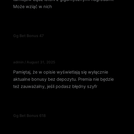
Może wziąć w nich
Gg Bet Bonus 47
Bonusy Wyjąwszy Depozytu W 2024
Bezpłatny Bonusy Zbytnio Rejestrację
admin
/
August 31, 2025
Pamiętaj, że w opisie wyświetlają się wyłącznie
aktualne bonusy bez depozytu. Premia nie będzie
też zauważalny, jeśli podasz błędny szyfr
Gg Bet Bonus 618
Gg Bet Darmowe Spiny Wyjąwszy
Depozytu Pięćdziesiąt Ds Na Fire Joker!