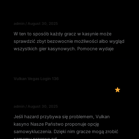
Vulkan Vegas Recenzja I
Opinie【2025】+ Free Spins
admin
/
August 30, 2025
W ten to sposób każdy gracz w kasynie może
sprawdzić zbyt bezowocnie możliwości albo wygląd
wszystkich gier kasynowych. Pomocne wydaje
Vulkan Vegas Login 136
Vulkan Vegas Kasyno Przez Internet
Legalne Polskie Kasyno
admin
/
August 30, 2025
Jeśli hazard przybywa się problemem, Vulkan
kasyno Nasze Państwo proponuje opcję
samowykluczenia. Dzięki nim gracze mogą zrobić
samemu przerwę od