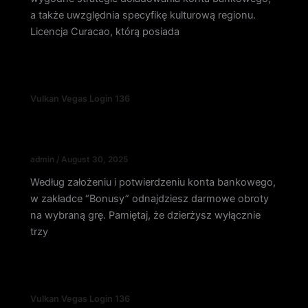
a także uwzględnia specyfikę kulturową regionu.
Licencja Curacao, którą posiada
Vulkan Vegas Login 136
Vulkan Vegas Kasyno Odbierz Bonusy
Wyjąwszy Depozytu W Vulkanvegas
admin
/
August 30, 2025
Według założeniu i potwierdzeniu konta bankowego,
w zakładce “Bonusy” odnajdziesz darmowe obroty
na wybraną grę. Pamiętaj, że dzierżysz wyłącznie
trzy
Vulkan Vegas Login 136