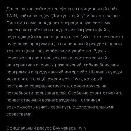
Далее нужно зайти с телефона на официальный сайт
1WIN, найти вкладку “Доступ к сайту” и нажать на неё.
Система сама определит операционную систему
вашего устройства и предложит загрузить файл,
подходящий именно с целью него. 1win – это не просто
очередная программа , а полноценный ресурс с целью
тех, кто ценит разнообразие и удобство. Здесь
сочетаются спортивные ставки, состоятельный
альтернатива игровых развлечений, гибкая бонусная
программа и продуманный интерфейс. Шалишь нужды
искать что-то ещё, ежели есть 1win, который
постоянно совершенствуется, ориентируясь на
потребности пользователей. Особенно стоит отметить
приветственный вознаграждение – отличная
возможность начать свой путь с дополнительными
средствами.
Официальный ресурс Букмекера 1win