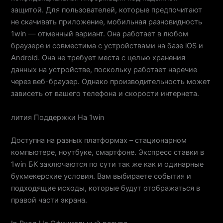
защитой. Для пользователей, которые предпочитают
не скачивать приложение, мобильная разновидность
1win — отменный вариант. Она работает в любом
браузере и совместима с устройствами на базе iOS и
Android. Она не требует места с целью хранения
данных на устройстве, поскольку работает наречие
через веб-браузер. Однако производительность может
зависеть от вашего телефона и скорости интернета.
лития Поддержки На 1win
Доступна на разных платформах – стационарном
компьютере, ноутбуке, смартфоне. Экспресс ставки в
1win БК заключаются по сути так же как и одинарные
букмекерские условия. Вам выбираете события и
подходящие исходы, которые будут отображаться в
правой части экрана.