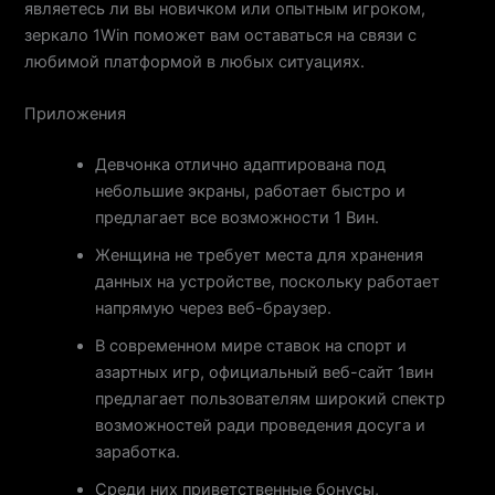
являетесь ли вы новичком или опытным игроком,
зеркало 1Win поможет вам оставаться на связи с
любимой платформой в любых ситуациях.
Приложения
Девчонка отлично адаптирована под
небольшие экраны, работает быстро и
предлагает все возможности 1 Вин.
Женщина не требует места для хранения
данных на устройстве, поскольку работает
напрямую через веб-браузер.
В современном мире ставок на спорт и
азартных игр, официальный веб-сайт 1вин
предлагает пользователям широкий спектр
возможностей ради проведения досуга и
заработка.
Среди них приветственные бонусы,