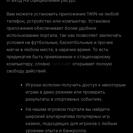
In Вход На Официальный ресурс
Вам можете установить приложение 1WIN на любой
телефон, устройство или компьютер. Установка
приложения обеспечивает более удобное
использование портала, так как позволяет заключать
условия на футбольные, баскетбольные и прочие
матчи в любом месте, в наречие время. То есть
предикатив быть привязанным к стационарному
компьютеру, словно
1win сайт
открывает полную
свободу действий.
Игроки исполин получить доступ к некоторым
играм в демо режиме или проверить
результаты в спортивных событиях.
На нашем игровом портале вы найдете
широкий альтернатива популярных игр
казино, подходящих для игроков с любым
уровнем опыта и банкролла.