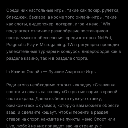
Среди них настольные игры, такие как покер, рулетка,
блэкджек, баккара, а кроме того онлайн-игры, такие
как слоты, видеопокер, лотереи, игра и кено. 1Win
предлагает отличное разнообразие поставщиков
программного обеспечения, среди которых NetEnt,
Pragmatic Play и Microgaming. 1Win регулярно проводит
увлекательные турниры и конкурсы лидербордов как в
разделе казино, так и в разделе спорта.
In Казино Онлайн — Лучшие Азартные Игры
Ради этого необходимо открыть вкладку «Ставки на
спорт» и нажать на кнопку «Открытые пари» в правой
части экрана. Далее выберете нужную ставку,
ознакомьтесь с суммой, которую вам можете обрести
взад, и сделайте кэшаут. Чтобы перейти в раздел
ставок на спорт, нажмите на пункты меню Спорт или
Live, любой из них приведет вас на страницу с