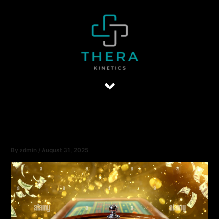
Skip
to
content
Menu
By
admin
/
August 31, 2025