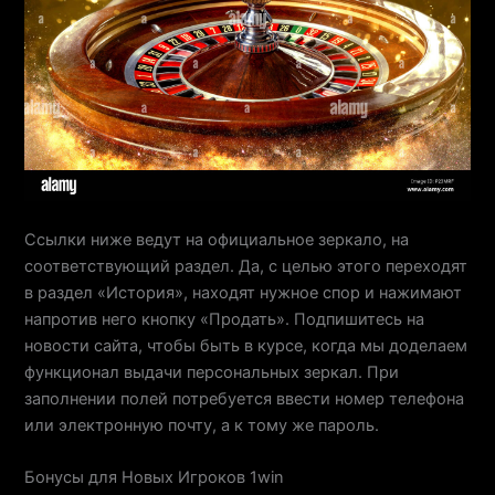
Ссылки ниже ведут на официальное зеркало, на
соответствующий раздел. Да, с целью этого переходят
в раздел «История», находят нужное спор и нажимают
напротив него кнопку «Продать». Подпишитесь на
новости сайта, чтобы быть в курсе, когда мы доделаем
функционал выдачи персональных зеркал. При
заполнении полей потребуется ввести номер телефона
или электронную почту, а к тому же пароль.
Бонусы для Новых Игроков 1win