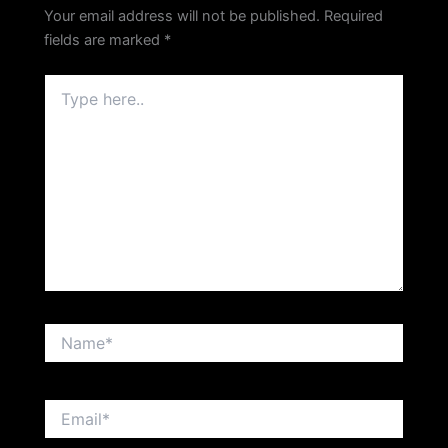
Your email address will not be published.
Required
fields are marked
*
Type
here..
Name*
Email*