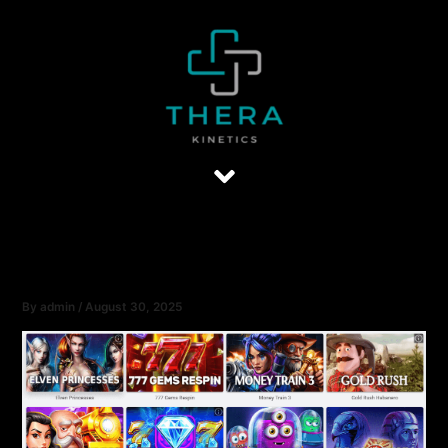
Skip
to
content
Menu
By
admin
/
August 30, 2025