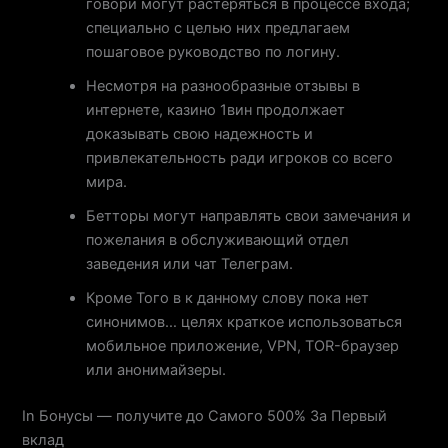
говори могут растеряться в процессе входа;
специально с целью них предлагаем
пошаговое руководство по логину.
Несмотря на разнообразные отзывы в
интернете, казино 1вин продолжает
доказывать свою надежность и
привлекательность ради игроков со всего
мира.
Бетторы могут направлять свои замечания и
пожелания в обслуживающий отдел
заведения или чат Телеграм.
Кроме Того в к данному слову пока нет
синонимов… целях краткое использоваться
мобильное приложение, VPN, TOR-браузер
или анонимайзеры.
In Бонусы — получите до Самого 500% За Первый
вклад