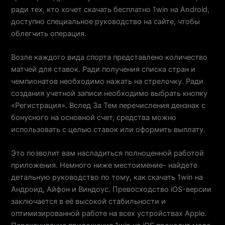
ради тех, кто хочет скачать бесплатно 1win на Android,
доступно специальное руководство на сайте, чтобы
облегчить операция.
Возле каждого вида спорта представлено количество
матчей для ставок. Ради получения списка стран и
чемпионатов необходимо нажать на стрелочку. Ради
создания учетной записи необходимо выбрать кнопку
«Регистрация». Вслед За Тем перечисления дензнак с
бонусного на основной счет, средства можно
использовать с целью ставок или оформить выплату.
Это позволит вам насладиться полноценной работой
приложения. Немного ниже местоимение- найдете
детальную руководство по тому, как скачать 1win на
Андроид, Айфон и Виндоус. Превосходство iOS-версии
заключается в её высокой стабильности и
оптимизированной работе на всех устройствах Apple.