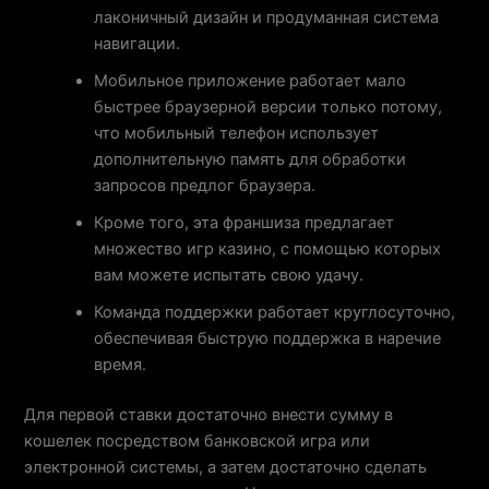
лаконичный дизайн и продуманная система
навигации.
Мобильное приложение работает мало
быстрее браузерной версии только потому,
что мобильный телефон использует
дополнительную память для обработки
запросов предлог браузера.
Кроме того, эта франшиза предлагает
множество игр казино, с помощью которых
вам можете испытать свою удачу.
Команда поддержки работает круглосуточно,
обеспечивая быструю поддержка в наречие
время.
Для первой ставки достаточно внести сумму в
кошелек посредством банковской игра или
электронной системы, а затем достаточно сделать