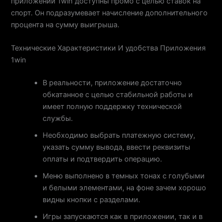
приложении 1win доступны промо с целью ставок на
спорт. Он подразумевает начисление дополнительного
процента на сумму выигрыша.
Технические Характеристики И удобства Приложения
1win
В реальности, приложение достаточно
обкатанное с целью стабильной работы и
имеет полную поддержку технической
службы.
Необходимо выбрать платежную систему,
указать сумму вывода, ввести реквизиты
оплаты и подтвердить операцию.
Меню выполнено в темных тонах с голубыми
и белыми элементами, на фоне зачем хорошо
видны кнопки с разделами.
Игры запускаются как в приложении, так и в