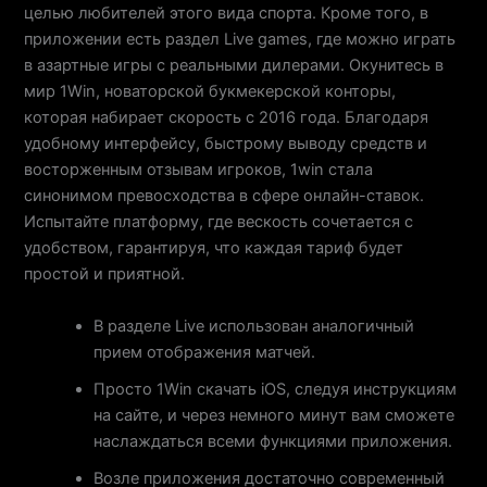
целью любителей этого вида спорта. Кроме того, в
приложении есть раздел Live games, где можно играть
в азартные игры с реальными дилерами. Окунитесь в
мир 1Win, новаторской букмекерской конторы,
которая набирает скорость с 2016 года. Благодаря
удобному интерфейсу, быстрому выводу средств и
восторженным отзывам игроков, 1win стала
синонимом превосходства в сфере онлайн-ставок.
Испытайте платформу, где вескость сочетается с
удобством, гарантируя, что каждая тариф будет
простой и приятной.
В разделе Live использован аналогичный
прием отображения матчей.
Просто 1Win скачать iOS, следуя инструкциям
на сайте, и через немного минут вам сможете
наслаждаться всеми функциями приложения.
Возле приложения достаточно современный