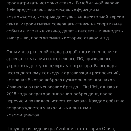
просматривать историю ставок. В мобильной версии
1win представлены все основные функции и
возможности, которые доступны на десктопной версии
сайта. Игроки гигант совершать ставки на спортивные
события, играть в казино, делать депозиты и выводить
выигрыши, просматривать историю ставок и т.д.
Одним изо решений стала разработка и внедрение в
арсенал компании полноценного ПО, призванного
упростить доступ к ресурсам оператора. Благодаря
нестандартному подходу к организации развлечений,
компания быстро набрала аудиторию поклонников.
Изначально наименование бренда – FirstBet, однако в
2018 году оператора выполнил ребрендинг, после
наречие и появилась известная марка. Каждое событие
сопровождается уникальными линиями
коэффициентов.
Популярная видеоигра Aviator изо категории Crash,