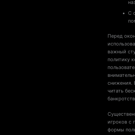
на
С 
по
Пе͏ред око
использован
важный сту
политик͏у 
пользоват
внимательн
снижения. 
читать бес
банкротств
Существенн
игроков с 
формы поль