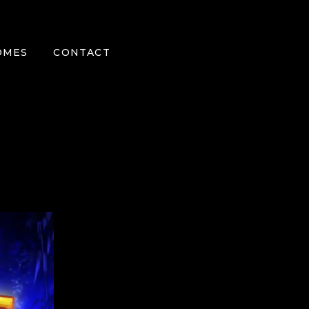
OMES
CONTACT