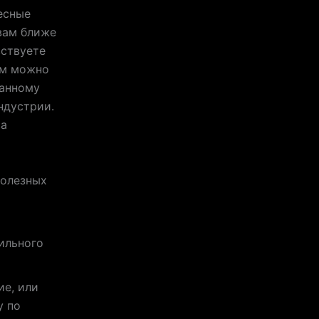
есные
вам ближе
вствуете
ом можно
данному
ндустрии.
ва
полезных
ильного
ие, или
у по