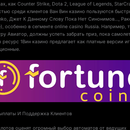
ах, как Counter Strike, Dota 2, League of Legends, StarCra
тью среди клиентов Ван Вин казино пользуются быстр
Plinko, Джет К Данному Слову Пока Нет Синонимов…, Рак
), особенно в сегменте online casino Russia. Например, т
гру Авиатор, должны успеть забрать приз, пока самоле
ф ресурс 1Вин казино предлагает как платные версии иг
ционные.
ыплаты И Поддержка Клиентов
лотов оценят огромный выбор автоматов от ведущих