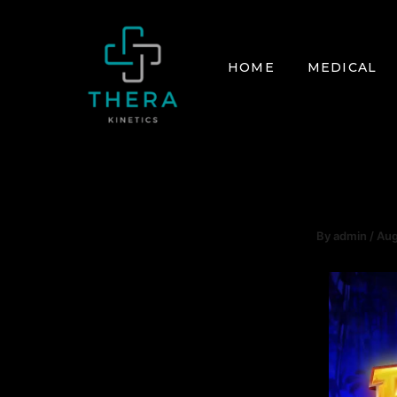
Skip
to
content
HOME
MEDICAL
By
admin
/
Aug