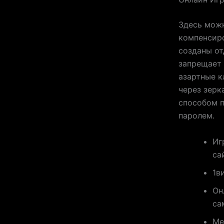
Здесь можн
компенсиро
созданы от
запрещает 
азартные к
через зерк
способом п
паролем.
Иг
са
1в
Он
са
Ме