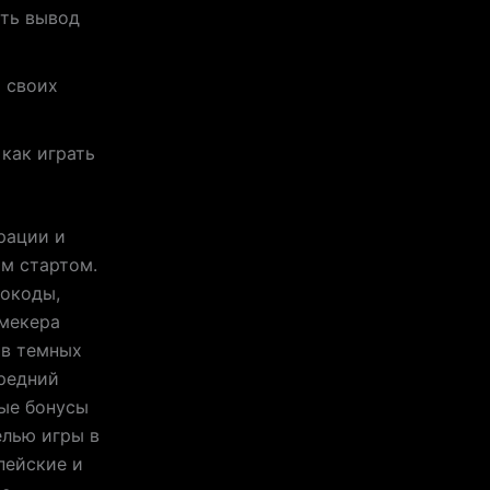
ать вывод
и своих
как играть
рации и
им стартом.
мокоды,
кмекера
 в темных
ередний
ые бонусы
елью игры в
пейские и