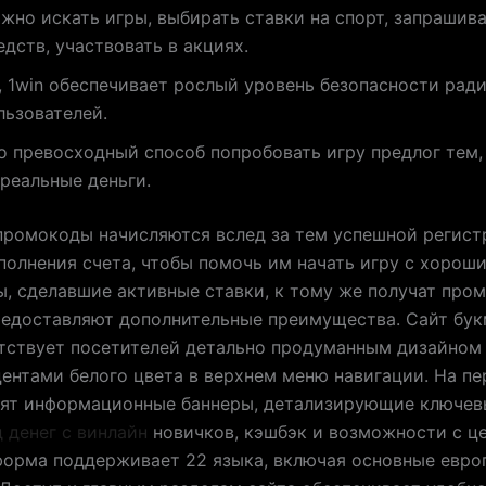
жно искать игры, выбирать ставки на спорт, запрашив
едств, участвовать в акциях.
, 1win обеспечивает рослый уровень безопасности рад
льзователей.
о превосходный способ попробовать игру предлог тем, 
 реальные деньги.
ромокоды начисляются вслед за тем успешной регист
полнения счета, чтобы помочь им начать игру с хорош
, сделавшие активные ставки, к тому же получат про
редоставляют дополнительные преимущества. Сайт бу
тствует посетителей детально продуманным дизайном
центами белого цвета в верхнем меню навигации. На п
дят информационные баннеры, детализирующие ключев
 денег с винлайн
новичков, кэшбэк и возможности с ц
форма поддерживает 22 языка, включая основные евро