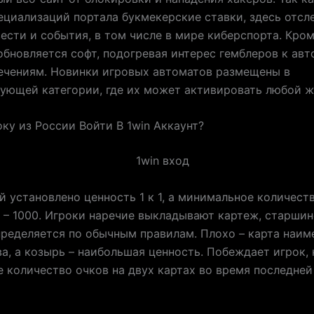
ециализаций портала букмекерские ставки, здесь отс
ести и события, в том числе в мире киберспорта. Кром
обновляется софт, подогревая интерес гемблеров к ав
ечениям. Новинки игровых автоматов размещены в
ующей категории, где их может активировать любой 
ку из России Войти В 1win Аккаунт?
й установлено ценность 1 к 1, а минимальное количест
 – 1000. Игроки наречие выкладывают картеж, старши
ределяется по обычным правилам. Плохо – карта наим
а, а козырь – наибольшая ценность. Побеждает игрок,
 количество очков на двух картах во время последней