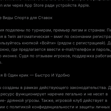
in или через App Store ради устройств Apple.
е Виды Спорта для Ставок
я поделены по турнирам, премьер лигам и странам. П
я в 1win автоматическая – вмиг по окончании регистра
льзуйтесь кнопкой «Войти» (рядом с регистрацией). 
окно, где предлагается ввести e-mail/телефон и пароль
о иконке. Судя по отзывам игроков, поддержка работа
.
я В Один крик — Быстро И Удобно
ы созданы в рамках действующего законодательства. 
о ресурс функционирует наречие легально и не несет в
е- дрянной угрозы. Также, игровой клуб действует в
ии с политикой конфиденциальности и защиты личных