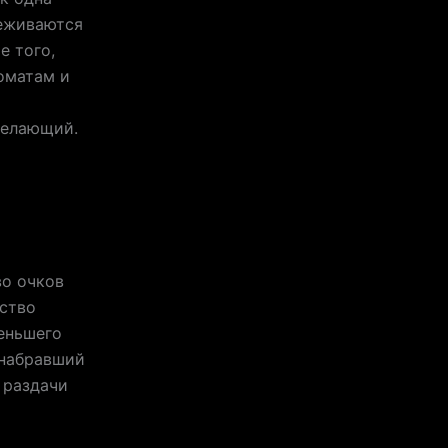
леживаются
е того,
томатам и
желающий.
во очков
нство
еньшего
 набравший
 раздачи