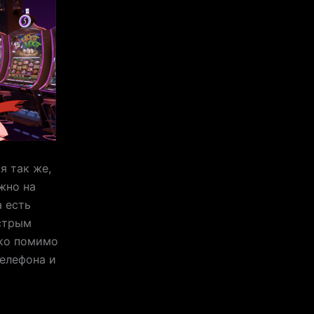
я так же,
жно на
а есть
ыстрым
ако помимо
телефона и