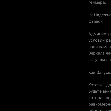
геймера.
In: Надежн
Ставок
Администр
условий ра
свои замеч
Зеркала ча
актуальная
Как Запуск
Кстати – д
будьте вни
которая по
равномерно
официальны