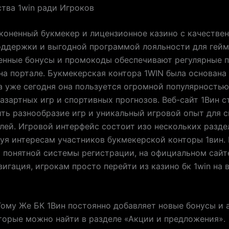
тва 1win ради Игроков
коненный букмекер и лицензионное казино с качестве
ддержки и выгодной программой лояльности для гейм
енные бонусы и промокоды обеспечивают регулярные п
а портале. Букмекерская контора 1WIN была основана
 а уже сегодня она пользуется огромной популярность
азартных игр и спортивных прогнозов. Веб-сайт 1Вин 
ть разнообразие игр и уникальный игровой опыт для 
лей. Игровой интерфейс состоит изо нескольких разде
уя интересам участников букмекерской конторы 1вин.
 понятной системы регистрации, на официальном сайт
вигация, игрокам просто перейти из казино бк 1win на 
Тому Же БК 1Вин постоянно добавляет новые бонусы и 
торые можно найти в разделе «Акции и предложения».