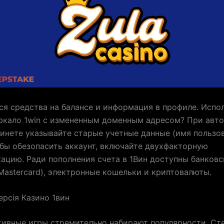
я средства на балансе и информация в профиле. Испо
ркало 1win с измененным доменным адресом? При авт
инете указывайте старые учетные данные (имя пользо
обы обезопасить аккаунт, включайте двухфакторную
ацию. Ради пополнения счета в 1Вин доступны банков
Mastercard), электронные кошельки и криптовалюты.
ерсія Казино 1вин
ивные игры стремительно набирают популярности. Ст