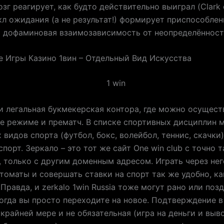
зг реагирует, как будто действительно выиграл (Clark et
л ожидания (а не результат!) формирует приспособлен
 дофаминовая взаимозависимость от неопределённост
 Игры Казино 1вин – Отдельный Вид Искусства
о и легальная букмекерская контора, где можно осущест
ive режиме и прематч. В списке спортивных дисциплин 
 видов спорта (футбол, бокс, волейбол, теннис, скачки)
спорт. Зеркало – это тот же сайт One win club с точно 
 только с другим доменным адресом. Играть через нег
томаты и совершать ставки на спорт так же удобно, ка
 Правда, и zerkalo 1win Russia тоже могут рано или поз
тогда вы просто переходите на новое. Подтверждение в
 крайней мере и не обязательная (игра на деньги и выв