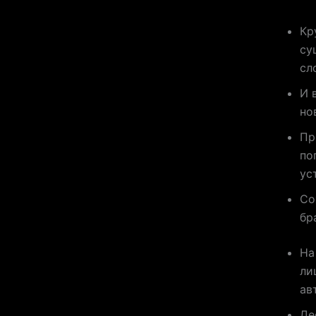
Кр
су
сл
И 
но
Пр
по
ус
Со
бр
На
ли
ав
Де