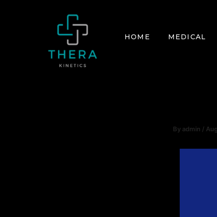
Skip
to
content
HOME
MEDICAL
By
admin
/
Aug