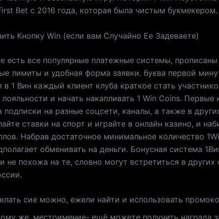
irst Bet с 2016 года, которая была чистым букмекером.
ить Кнопку Win (если вам Случайно Ее Задеваете)
се есть все популярные платежные системы, прописаны
е лимиты и удобная форма заявки. буква первой мин
 в 1 Вин каждый клиент клуба краткое стать участник
лояльности и начать накапливать 1 Win Coins. Первые
а подписки на разные соцсети, каналы, а также в друг
лайте ставки на спорт и играйте в онлайн казино, и на
ллов. Набрав достаточное минимальное количество 1Win
полагает обменивать на деньги. Бонусная система 1Ви
 и не похожа на те, словно могут встретиться в других
оссии.
елать сие можно, ежели найти и использовать промок
тому же, местоимение- ещё можете получить награда з