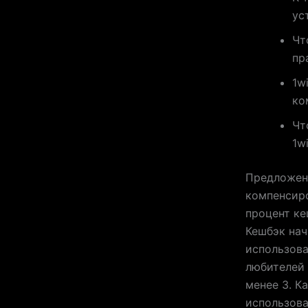
ус
Чт
пр
1w
ко
Чт
1w
Предложени
компенсиро
процент ке
Кешбэк нач
использова
любителей 
менее 3. К
использова