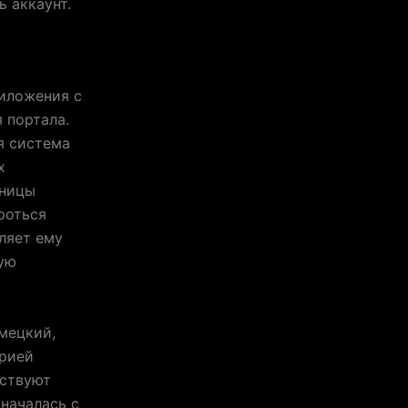
 аккаунт.
иложения с
 портала.
я система
х
аницы
роться
ляет ему
кую
мецкий,
орией
йствуют
 началась с