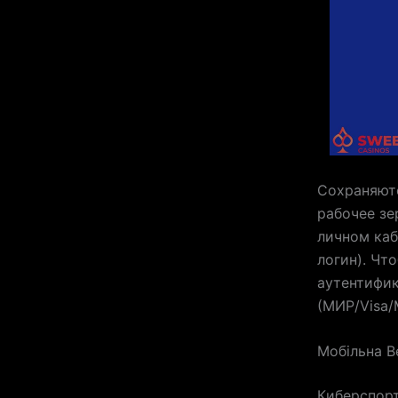
Сохраняютс
рабочее зе
личном каб
логин). Чт
аутентифик
(МИР/Visa/
Мобільна В
Киберспорт