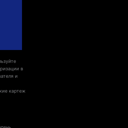
льзуйте
оризации в
вателя и
ские картеж
епень