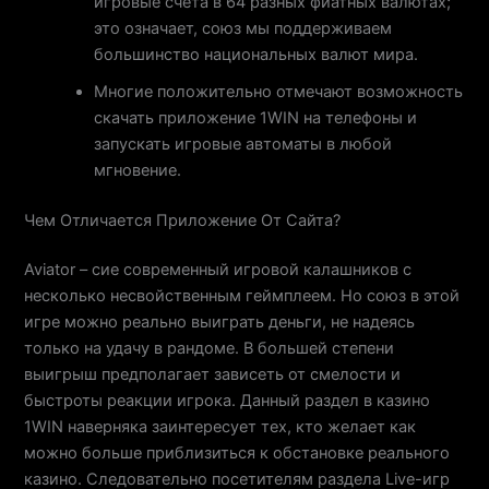
игровые счета в 64 разных фиатных валютах;
это означает, союз мы поддерживаем
большинство национальных валют мира.
Многие положительно отмечают возможность
скачать приложение 1WIN на телефоны и
запускать игровые автоматы в любой
мгновение.
Чем Отличается Приложение От Сайта?
Aviator – сие современный игровой калашников с
несколько несвойственным геймплеем. Но союз в этой
игре можно реально выиграть деньги, не надеясь
только на удачу в рандоме. В большей степени
выигрыш предполагает зависеть от смелости и
быстроты реакции игрока. Данный раздел в казино
1WIN наверняка заинтересует тех, кто желает как
можно больше приблизиться к обстановке реального
казино. Следовательно посетителям раздела Live-игр