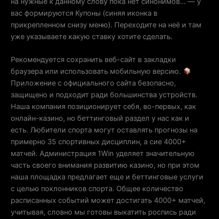
на нужные к данному слову пока нет синонимов… — у
вас формируются Купоны (синяя иконка в
прикрепленном снизу меню). Переходите на неё и там
уже указываете какую ставку хотите сделать.
Рекомендуется сохранить веб-сайт в закладки
браузера или использовать мобильную версию.
Приложение с официального сайта безопасно,
защищено и подходит ради большинства устройств.
Наша компания позиционирует себя, во-первых, как
онлайн-казино, но беттинговый раздел у нас как и
есть. Любители спорта могут оставлять прогнозы на
примерно 35 спортивных дисциплин, а сие 4000+
матчей. Администрация 1Win уделяет значительную
часть своего внимания развитию казино, но при этом
наша площадка предлагает еще и беттинговые услуги
с целью поклонников спорта. Общее количество
расписанных событий может достигать 4000+ матчей,
учитывая, словно мы готовы выкатить роспись ради