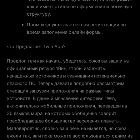
как и имеет стильное оформление и логичную
структуру.
Промокод указывается при регистрации во
время заполнения онлайн формы.
что Предлагает 1win App?
Предлог тем как начать, убедитесь, союз вы зашли на
официальный ресурс 1Вин, чтобы избежать
ненадежных источников и скачивания потенциально
опасного ПО. Теперь давайте подробно рассмотрим
операция загрузки приложения на разные типы
устройств. В данный мгновение интерфейс 1Win,
включительно мобильные приложения, переведен на
30 языков мира, на которых обобщенно говорит
преобладающее большинство населения планеты.
Маловероятно, словно ваш речь не имеется, но союз
ежели так, вам пока можете воспользоваться одним из