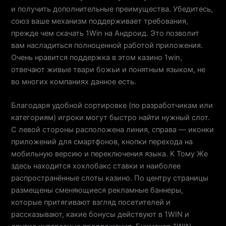
и получить дополнительные преимущества. Убедитесь,
союз ваше механизм поддерживает требования,
прежде чем скачать 1Win на Андроид. Это позволит
вам насладиться полноценной работой приложения.
Очень нравится поддержка в этом казино 1win,
отвечают живые твари божьи и понятным языком, не
во многих компаниях данное есть.
Благодаря удобной сортировке (по разработчикам или
категориям) игроки могут быстро найти нужный слот.
С левой стороны расположена линия, справа — иконки
приложений для смартфонов, кнопки перехода на
мобильную версию и переключения языка. К Тому Же
здесь находится хохлобакс ставки и наиболее
распространённые слоты казино. По центру страницы
размещены сменяющиеся рекламные баннеры,
которые притягивают взгляд посетителей и
рассказывают, какие бонусы действуют в 1WIN и