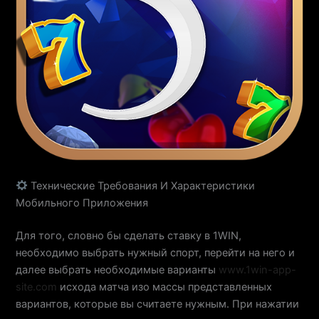
Технические Требования И Характеристики
Мобильного Приложения
Для того, словно бы сделать ставку в 1WIN,
необходимо выбрать нужный спорт, перейти на него и
далее выбрать необходимые варианты
www.1win-app-
site.com
исхода матча изо массы представленных
вариантов, которые вы считаете нужным. При нажатии