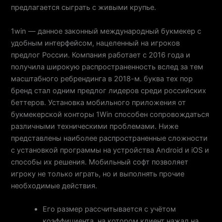
предлагается сыграть с живыми крупье.
1win — данное законный международный букмекер с
удобным интерфейсом, нацеленный на игроков
предлог России. Компания работает с 2016 года и
получила широкую распространенность вслед за тем
масштабного ребрендинга в 2018-м. буква тех пор
бренд стал одним предлог лидеров среди российских
беттеров. Установка мобильного приложения от
букмекерской конторы 1Win способен сопровождаться
различными техническими проблемами. Ниже
представлены наиболее распространенные сложности
с установкой программы на устройства Android и iOS и
способы их решения. Мобильный софт позволяет
игроку не только играть, но и выполнять прочие
необходимые действия.
Его размер рассчитывается с учётом
коэффициента, на котором клиент нажал на