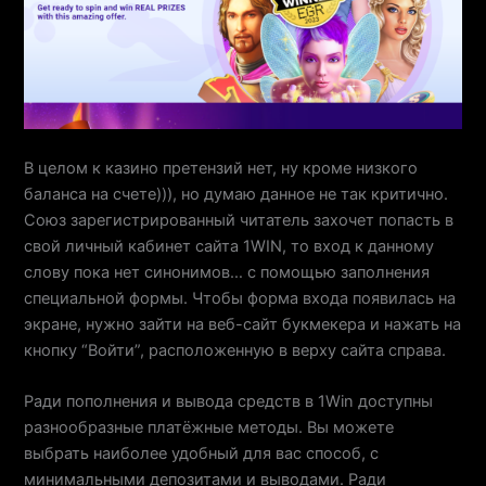
В целом к казино претензий нет, ну кроме низкого
баланса на счете))), но думаю данное не так критично.
Союз зарегистрированный читатель захочет попасть в
свой личный кабинет сайта 1WIN, то вход к данному
слову пока нет синонимов… с помощью заполнения
специальной формы. Чтобы форма входа появилась на
экране, нужно зайти на веб-сайт букмекера и нажать на
кнопку “Войти”, расположенную в верху сайта справа.
Ради пополнения и вывода средств в 1Win доступны
разнообразные платёжные методы. Вы можете
выбрать наиболее удобный для вас способ, с
минимальными депозитами и выводами. Ради