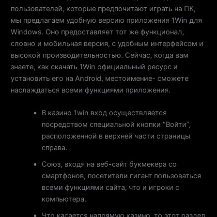
пользователей, которые предпочитают играть на ПК,
мы предлагаем удобную версию приложения 1Win для
Windows. Оно предоставляет тот же функционал,
словно и мобильная версия, с удобным интерфейсом и
высокой производительностью. Сейчас, когда вам
знаете, как скачать 1Win официальный ресурс и
установить его на Android, местоимение- сможете
наслаждаться всеми функциями приложения.
В казино 1win вход осуществляется
посредством специальной кнопки “Войти”,
расположенной в верхней части страницы
справа.
Союз, входя на веб-сайт букмекера со
смартфонов, посетители гигант пользоваться
всеми функциями сайта, что и игроки с
компьютера.
Что касается напрямую казино, то этот раздел