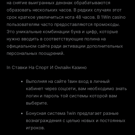
на снятие выигранных дензнак обрабатываются
образовать нескольких часов. В редких случаях этот
срок краткое увеличиться нота 48 часов. В 1Win casino
пользователям часто предоставляются промокоды.
Это уникальные комбинации букв и цифр, которые
нужно вводить в соответствующие полина на
официальном сайте ради активации дополнительных
персональных поощрений.
In Ставки На Спорт И Онлайн Казино
Выполняя на сайте 1вин вход в личный
кабинет через соцсети, вам необходимо знать
логин и пароль той системы которой вам
выберите.
Бонусная система 1win предлагает разные
вознаграждения с целью новых и постоянных
игроков.