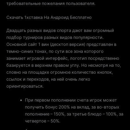
требовательные пожелания пользователя.
Скачать 1xставка На Андроид Бесплатно
Двадцать разных видов спорта дают вам огромный
подбор турниров разных видов популярности.
Основной сайт 1 вин (десктоп версия) представлен в
темно-синих тонах, по сути все зона которого
занимает игровой интерфейс, логотип посредственно
базируется в верхнем правом углу. Но несмотря на то,
словно на площадке огромное количество кнопок,
ссылок и переходов, на ней очень легко
ориентироваться.
При первом пополнении счета игрок может
получить бонус 200% на вклад, за во-вторых
пополнение – 150%, за третье блюдо – 100%, за
четвертое – 50%.