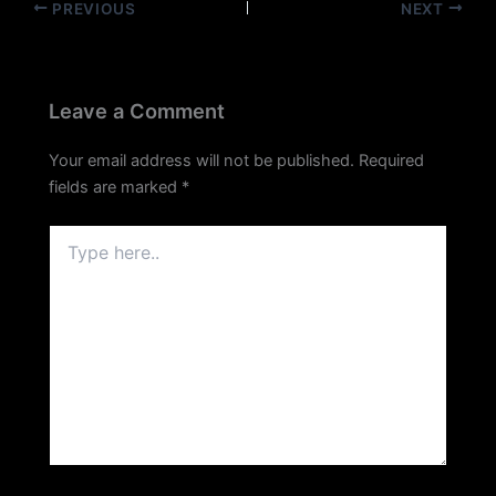
PREVIOUS
NEXT
Leave a Comment
Your email address will not be published.
Required
fields are marked
*
Type
here..