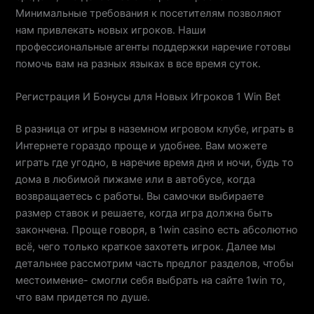
Минимальные требования к посетителям позволяют
нам привлекать новых игроков. Наши
профессиональные агенты поддержки наречие готовы
помочь вам на разных языках в все время суток.
Регистрация И Бонусы для Новых Игроков 1 Win Bet
В разница от игры в наземном игровом клубе, играть в
Интернете гораздо проще и удобнее. Вам можете
играть где угодно, в наречие время дня и ночи, будь то
дома в любимой пижаме или в автобусе, когда
возвращаетесь с работы. Вы самочки выбираете
размер ставок и решаете, когда игра должна быть
закончена. Проще говоря, в 1win casino есть абсолютно
всё, чего только краткое захотеть игрок. Далее мы
детальнее рассмотрим часть предлог разделов, чтобы
местоимение- смогли себя выбрать на сайте 1win то,
что вам придется по душе.