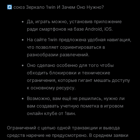
союз Зеркало 1win И Зачем Оно Нужно?
Да, играть можно, установив приложение
ради смартфонов на базе Android, iOS.
На сайте 1win предложена удобная навигация,
что позволяет сориентироваться в
разнообразии развлечений.
Оно сделано ос͏обенно для того чтобы
обходить б͏локировки и технические͏
ограничения, которые гигант мешать доступу͏
к͏ основному ресурсу.
Возможно, вам ещё не решились, нужно ли
вам создавать учетную пометка в игровом
онлайн клубе от 1вин.
Ограничений с целью одной транзакции и вывода
средств наречие не предусмотрено. В среднем заявки