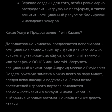
Зеркала созданы для того, чтобы равномерно
распределить нагрузку на платформу, а также
защитить официальный ресурс от блокировки
и нападения хакеров.
Какие Услуги Предоставляет 1win Казино?
Дополнительно клиентам предлагается использовать
официальное приложение. Apk-файл для него можно
скачать и установить на айфон, мобильный телефон
или телефон с ОС IOS или Android. Загрузить
специальный клиент ради Андроид можно с PlayMarket.
Создать учетную заметка можно всего за пару минут,
следуя всплывающим подсказкам. Затем возле
посетителей игрового портала появляется
возможность зайти в аккаунт и начать играть в
выбранные игровые автоматы онлайн или же делать
ставки.