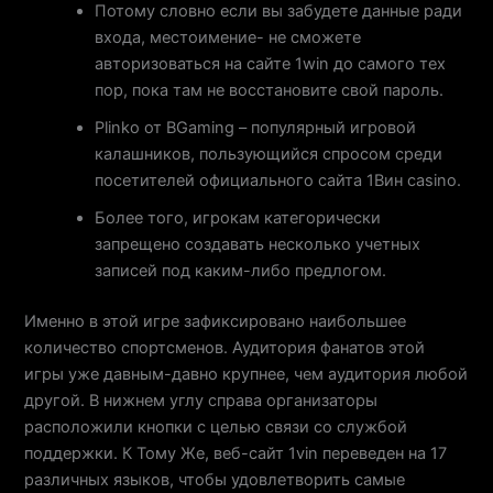
Потому словно если вы забудете данные ради
входа, местоимение- не сможете
авторизоваться на сайте 1win до самого тех
пор, пока там не восстановите свой пароль.
Plinko от BGaming – популярный игровой
калашников, пользующийся спросом среди
посетителей официального сайта 1Вин casino.
Более того, игрокам категорически
запрещено создавать несколько учетных
записей под каким-либо предлогом.
Именно в этой игре зафиксировано наибольшее
количество спортсменов. Аудитория фанатов этой
игры уже давным-давно крупнее, чем аудитория любой
другой. В нижнем углу справа организаторы
расположили кнопки с целью связи со службой
поддержки. К Тому Же, веб-сайт 1vin переведен на 17
различных языков, чтобы удовлетворить самые