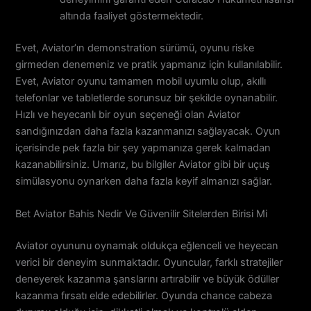
altında faaliyet göstermektedir.
Evet, Aviator’ın demonstration sürümü, oyunu riske
girmeden denemeniz ve pratik yapmanız için kullanılabilir.
Evet, Aviator oyunu tamamen mobil uyumlu olup, akıllı
telefonlar ve tabletlerde sorunsuz bir şekilde oynanabilir.
Hızlı ve heyecanlı bir oyun seçeneği olan Aviator
sandığınızdan daha fazla kazanmanızı sağlayacak. Oyun
içerisinde pek fazla bir şey yapmanıza gerek kalmadan
kazanabilirsiniz. Umarız, bu bilgiler Aviator gibi bir uçuş
simülasyonu oynarken daha fazla keyif almanızı sağlar.
Bet Aviator Bahis Nedir Ve Güvenilir Sitelerden Birisi Mi
Aviator oyununu oynamak oldukça eğlenceli ve heyecan
verici bir deneyim sunmaktadır. Oyuncular, farklı stratejiler
deneyerek kazanma şanslarını artırabilir ve büyük ödüller
kazanma fırsatı elde edebilirler. Oyunda chance cabeza