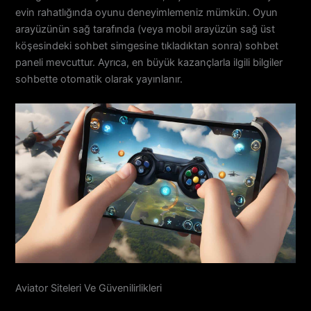
evin rahatlığında oyunu deneyimlemeniz mümkün. Oyun
arayüzünün sağ tarafında (veya mobil arayüzün sağ üst
köşesindeki sohbet simgesine tıkladıktan sonra) sohbet
paneli mevcuttur. Ayrıca, en büyük kazançlarla ilgili bilgiler
sohbette otomatik olarak yayınlanır.
Aviator Siteleri Ve Güvenilirlikleri