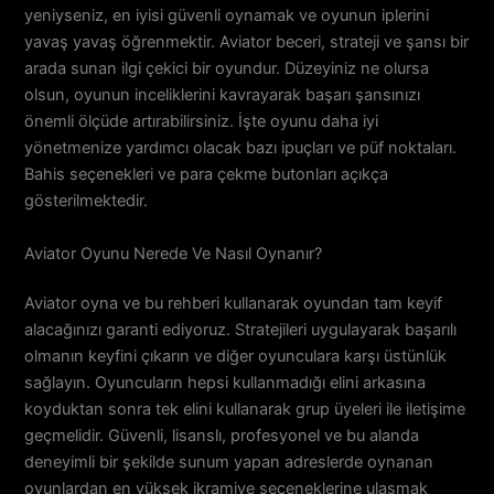
yeniyseniz, en iyisi güvenli oynamak ve oyunun iplerini
yavaş yavaş öğrenmektir. Aviator beceri, strateji ve şansı bir
arada sunan ilgi çekici bir oyundur. Düzeyiniz ne olursa
olsun, oyunun inceliklerini kavrayarak başarı şansınızı
önemli ölçüde artırabilirsiniz. İşte oyunu daha iyi
yönetmenize yardımcı olacak bazı ipuçları ve püf noktaları.
Bahis seçenekleri ve para çekme butonları açıkça
gösterilmektedir.
Aviator Oyunu Nerede Ve Nasıl Oynanır?
Aviator oyna ve bu rehberi kullanarak oyundan tam keyif
alacağınızı garanti ediyoruz. Stratejileri uygulayarak başarılı
olmanın keyfini çıkarın ve diğer oyunculara karşı üstünlük
sağlayın. Oyuncuların hepsi kullanmadığı elini arkasına
koyduktan sonra tek elini kullanarak grup üyeleri ile iletişime
geçmelidir. Güvenli, lisanslı, profesyonel ve bu alanda
deneyimli bir şekilde sunum yapan adreslerde oynanan
oyunlardan en yüksek ikramiye seçeneklerine ulaşmak