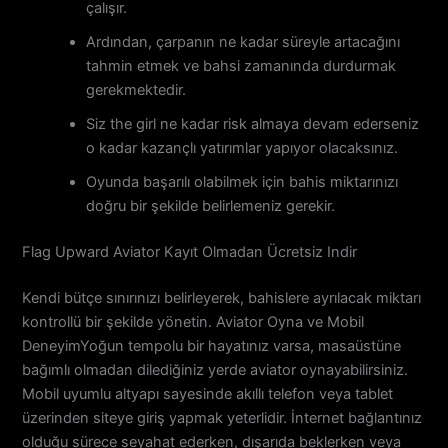
çalışır.
Ardından, çarpanın ne kadar süreyle artacağını
tahmin etmek ve bahsi zamanında durdurmak
gerekmektedir.
Siz the girl ne kadar risk almaya devam ederseniz
o kadar kazançlı yatırımlar yapıyor olacaksınız.
Oyunda başarılı olabilmek için bahis miktarınızı
doğru bir şekilde belirlemeniz gerekir.
Flag Upward Aviator Kayıt Olmadan Ücretsiz Indir
Kendi bütçe sınırınızı belirleyerek, bahislere ayrılacak miktarı
kontrollü bir şekilde yönetin. Aviator Oyna ve Mobil
DeneyimYoğun tempolu bir hayatınız varsa, masaüstüne
bağımlı olmadan dilediğiniz yerde aviator oynayabilirsiniz.
Mobil uyumlu altyapı sayesinde akıllı telefon veya tablet
üzerinden siteye giriş yapmak yeterlidir. İnternet bağlantınız
olduğu sürece seyahat ederken, dışarıda beklerken veya