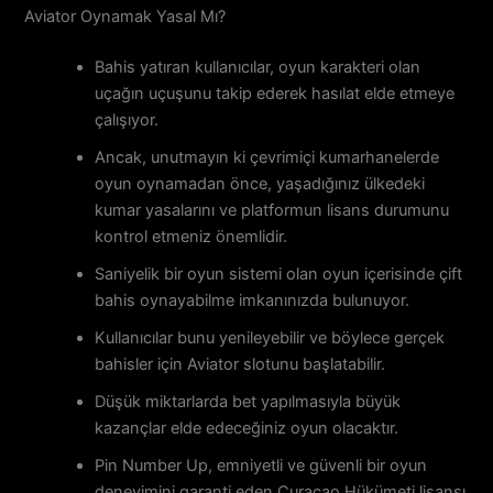
Aviator Oynamak Yasal Mı?
Bahis yatıran kullanıcılar, oyun karakteri olan
uçağın uçuşunu takip ederek hasılat elde etmeye
çalışıyor.
Ancak, unutmayın ki çevrimiçi kumarhanelerde
oyun oynamadan önce, yaşadığınız ülkedeki
kumar yasalarını ve platformun lisans durumunu
kontrol etmeniz önemlidir.
Saniyelik bir oyun sistemi olan oyun içerisinde çift
bahis oynayabilme imkanınızda bulunuyor.
Kullanıcılar bunu yenileyebilir ve böylece gerçek
bahisler için Aviator slotunu başlatabilir.
Düşük miktarlarda bet yapılmasıyla büyük
kazançlar elde edeceğiniz oyun olacaktır.
Pin Number Up, emniyetli ve güvenli bir oyun
deneyimini garanti eden Curacao Hükümeti lisansı