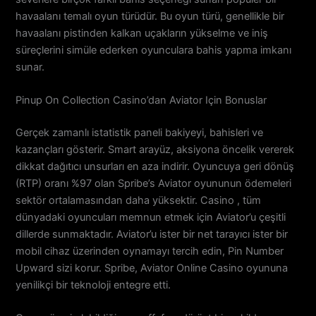
havaalanı temalı oyun türüdür. Bu oyun türü, genellikle bir
havaalanı pistinden kalkan uçakların yükselme ve iniş
süreçlerini simüle ederken oyunculara bahis yapma imkanı
sunar.
Pinup On Collection Casino’dan Aviator Için Bonuslar
Gerçek zamanlı istatistik paneli bakiyeyi, bahisleri ve
kazançları gösterir. Smart arayüz, aksiyona öncelik vererek
dikkat dağıtıcı unsurları en aza indirir. Oyuncuya geri dönüş
(RTP) oranı %97 olan Spribe’s Aviator oyununun ödemeleri
sektör ortalamasından daha yüksektir. Casino , tüm
dünyadaki oyuncuları memnun etmek için Aviator’u çeşitli
dillerde sunmaktadır. Aviator’u ister bir net tarayıcı ister bir
mobil cihaz üzerinden oynamayı tercih edin, Pin Number
Upward sizi korur. Spribe, Aviator Online Casino oyununa
yenilikçi bir teknoloji entegre etti.