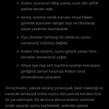
Aviator oyununun hilesi yoktur, oyun tam şeffaf
şekilde devam eder.
Ayrıca, ücretsiz olarak sunulan sinyal hileleri,
güvenlik açısından danger taşır ve cihazlarda
zararlı yazılımlar barındırabilir.
Üye olmadan herhangi bir sitede bu oyunu
oynamanız mümkün değildir.
Aviator trial sürümü, oyunu gerçek parayı riske
atmadan denemenizi sağlar.
Siteye üye olup slot machine oyunları menüsüne
girdiğiniz zaman karşınıza Aviator oyna
yönlendirmesi çıkacaktır.
SonuçAviator, yüksek kazanç potansiyeli, basit mekaniği ve
havacılık temasıyla online casino dünyasında kendine özel
bir yer edinmiştir. Siz de önce demonstration sürümde
pratik yaparak oyunu keşfedebilir, ardından gerçek