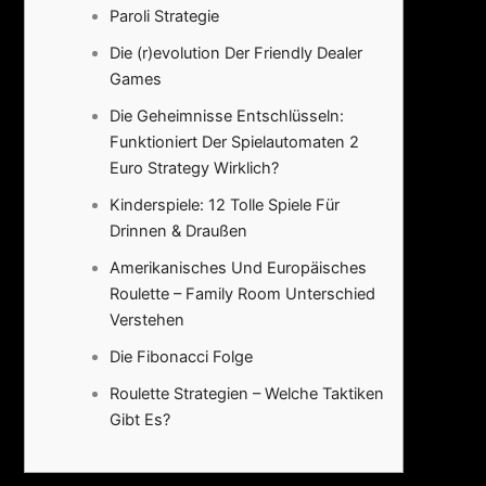
Paroli Strategie
Die (r)evolution Der Friendly Dealer
Games
Die Geheimnisse Entschlüsseln:
Funktioniert Der Spielautomaten 2
Euro Strategy Wirklich?
Kinderspiele: 12 Tolle Spiele Für
Drinnen & Draußen
Amerikanisches Und Europäisches
Roulette – Family Room Unterschied
Verstehen
Die Fibonacci Folge
Roulette Strategien – Welche Taktiken
Gibt Es?