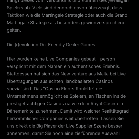
hängt dieses vom Verständnis und Können des jeweiligen
Spielers ab. Viele sind dennoch davon überzeugt, dass
Taktiken wie die Martingale Strategie oder auch die Grand
Martingale Strategie als besonders gewinnversprechend
gelten.
Die (r)evolution Der Friendly Dealer Games
Hier wurden keine Live Companies gebaut – person
verspricht mit dem Namen ein authentisches Erlebnis.
Stattdessen hat sich das New venture aus Malta bei Live-
Übertragungen aus echten, landbasierten Casinos
spezialisiert. Das “Casino Floors Roulette” des
Unternehmens ermöglicht es Spielern, an Tischen inside
prestigeträchtigen Casinos na wie dem Royal Casino in
Dänemark teilzunehmen. Damit wird welcher Realitätsgrad
herkömmlicher Companies weit übertroffen. Lassen Sie
uns direkt die Big Player der Live Supplier Szene besser
annehmen, damit Sie noch eine zielführende Auswahl