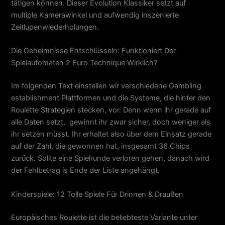
tätigen können. Dieser Evolution Klassiker setzt auf
multiple Kamerawinkel und aufwendig inszenierte
Zeitlupenwiederholungen.
Die Geheimnisse Entschlüsseln: Funktioniert Der
Spielautomaten 2 Euro Technique Wirklich?
Im folgenden Text einstellen wir verschiedene Gambling
establishment Plattformen und die Systeme, die hinter den
Roulette Strategien stecken, vor. Denn wenn ihr gerade auf
alle Daten setzt, gewinnt ihr zwar sicher, doch weniger als
ihr setzen müsst. Ihr erhaltet also über dem Einsatz gerade
auf der Zahl, die gewonnen hat, insgesamt 36 Chips
zurück. Sollte eine Spielrunde verloren gehen, danach wird
der Fehlbetrag is Ende der Liste angehängt.
Kinderspiele: 12 Tolle Spiele Für Drinnen & Draußen
Europäisches Roulette ist die beliebteste Variante unter