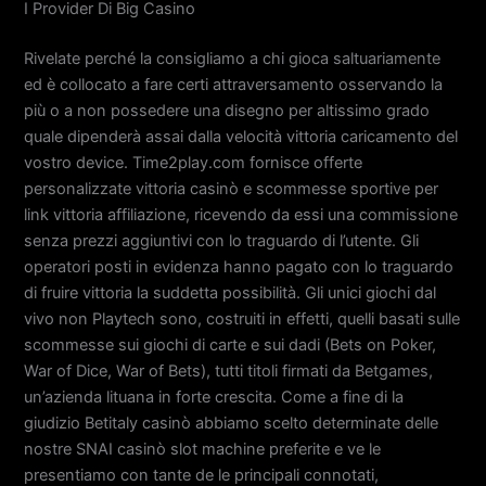
I Provider Di Big Casino
Rivelate perché la consigliamo a chi gioca saltuariamente
ed è collocato a fare certi attraversamento osservando la
più o a non possedere una disegno per altissimo grado
quale dipenderà assai dalla velocità vittoria caricamento del
vostro device. Time2play.com fornisce offerte
personalizzate vittoria casinò e scommesse sportive per
link vittoria affiliazione, ricevendo da essi una commissione
senza prezzi aggiuntivi con lo traguardo di l’utente. Gli
operatori posti in evidenza hanno pagato con lo traguardo
di fruire vittoria la suddetta possibilità. Gli unici giochi dal
vivo non Playtech sono, costruiti in effetti, quelli basati sulle
scommesse sui giochi di carte e sui dadi (Bets on Poker,
War of Dice, War of Bets), tutti titoli firmati da Betgames,
un’azienda lituana in forte crescita. Come a fine di la
giudizio Betitaly casinò abbiamo scelto determinate delle
nostre SNAI casinò slot machine preferite e ve le
presentiamo con tante de le principali connotati,