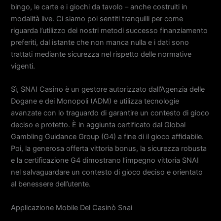
bingo, le carte e i giochi da tavolo – anche costruiti in
modalità live. Ci siamo poi sentiti tranquilli per come
riguarda l’utilizzo dei nostri metodi successo finanziamento
preferiti, dal istante che non manca nulla e i dati sono
trattati mediante sicurezza nel rispetto delle normative
vigenti.
Sì, SNAI Casino è un gestore autorizzato dall’Agenzia delle
Dogane e dei Monopoli (ADM) e utilizza tecnologie
avanzate con lo traguardo di garantire un contesto di gioco
deciso e protetto. È in aggiunta certificato dal Global
Gambling Guidance Group (G4) a fine di il gioco affidabile.
Poi, la generosa offerta vittoria bonus, la sicurezza robusta
e la certificazione G4 dimostrano l’impegno vittoria SNAI
nel salvaguardare un contesto di gioco deciso e orientato
al benessere dell’utente.
Applicazione Mobile Del Casinò Snai