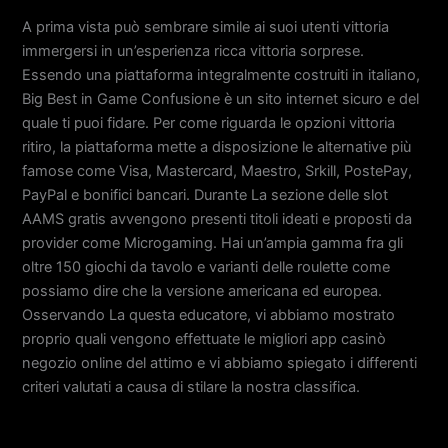
A prima vista può sembrare simile ai suoi utenti vittoria
immergersi in un’esperienza ricca vittoria sorprese.
Essendo una piattaforma integralmente costruiti in italiano,
Big Best in Game Confusione è un sito internet sicuro e del
quale ti puoi fidare. Per come riguarda le opzioni vittoria
ritiro, la piattaforma mette a disposizione le alternative più
famose come Visa, Mastercard, Maestro, Srkill, PostePay,
PayPal e bonifici bancari. Durante La sezione delle slot
AAMS gratis avvengono presenti titoli ideati e proposti da
provider come Microgaming. Hai un’ampia gamma fra gli
oltre 150 giochi da tavolo e varianti delle roulette come
possiamo dire che la versione americana ed europea.
Osservando La questa educatore, vi abbiamo mostrato
proprio quali vengono effettuate le migliori app casinò
negozio online del attimo e vi abbiamo spiegato i differenti
criteri valutati a causa di stilare la nostra classifica.