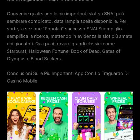
Convenire quali siano le piu importanti slot su SNAI può
sembrare complicato, data l’ampia scelta disponibile. Per
sorte, la sezione “Popolari” successo SNAI Scompiglio
semplifica la ricerca, mettendo in evidenza le slot più amate
dai giocatori. Qua puoi trovare grandi classici come
Starburst, Halloween Fortune, Book of Dead, Gates of
Olympus e Blood Suckers.
Conclusioni Sulle Piu Importanti App Con Lo Traguardo Di
Casinò Mobile