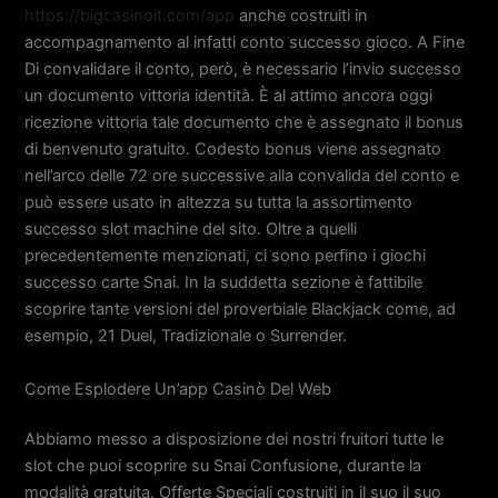
https://bigcasinoit.com/app
anche costruiti in
accompagnamento al infatti conto successo gioco. A Fine
Di convalidare il conto, però, è necessario l’invio successo
un documento vittoria identità. È al attimo ancora oggi
ricezione vittoria tale documento che è assegnato il bonus
di benvenuto gratuito. Codesto bonus viene assegnato
nell’arco delle 72 ore successive alla convalida del conto e
può essere usato in altezza su tutta la assortimento
successo slot machine del sito. Oltre a quelli
precedentemente menzionati, ci sono perfino i giochi
successo carte Snai. In la suddetta sezione è fattibile
scoprire tante versioni del proverbiale Blackjack come, ad
esempio, 21 Duel, Tradizionale o Surrender.
Come Esplodere Un’app Casinò Del Web
Abbiamo messo a disposizione dei nostri fruitori tutte le
slot che puoi scoprire su Snai Confusione, durante la
modalità gratuita. Offerte Speciali costruiti in il suo il suo