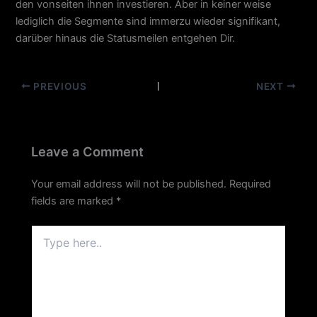
den vonseiten ihnen investieren. Aber in keiner weise
lediglich die Segmente sind immerzu wieder signifikant,
darüber hinaus die Statusmeilen entgehen Dir.
PREVIOUS
NEXT
Leave a Comment
Your email address will not be published.
Required
fields are marked
*
Type
here..