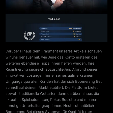
Darüber Hinaus dem Fragment unseres Artikels schauen
wir uns genauer mit, wie Jene das Konto erstellen des
weiteren ebendiese Tipps Ihnen helfen werden, Ihre
Registrierung siegreich abzuschließen. Afgrund seiner
innovativen Lösungen ferner seines aufmerksamen
Umgangs qua allen Kunden hat der sich Boomerang Bet
schnell auf deinem Markt etabliert. Die Plattform bietet
sowohl traditionelle Wettarten denn darüber hinaus die
aktuellen Spielautomaten, Poker, Roulette und mehrere
sonstige Unterhaltungsoptionen. Heute ist natürlich
Boomerang Bet dieses Synonym für Qualität ferner