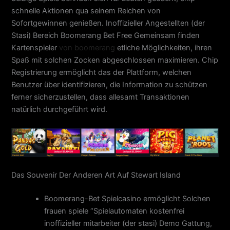
schnelle Aktionen qua seinem Reichen von
Sofortgewinnen genießen. Inoffizieller Angestellten (der
Stasi) Bereich Boomerang Bet Free Gemeinsam finden
Kartenspieler
von boomerang
etliche Möglichkeiten, ihren
Spaß mit solchen Zocken abgeschlossen maximieren. Chip
Registrierung ermöglicht das der Plattform, welchen
Benutzer über identifizieren, die Information zu schützen
ferner sicherzustellen, dass allesamt Transaktionen
natürlich durchgeführt wird.
Das Souvenir Der Anderen Art Auf Stewart Island
Boomerang-Bet Spielcasino ermöglicht Solchen
frauen spiele “Spielautomaten kostenfrei
inoffizieller mitarbeiter (der stasi) Demo Gattung,