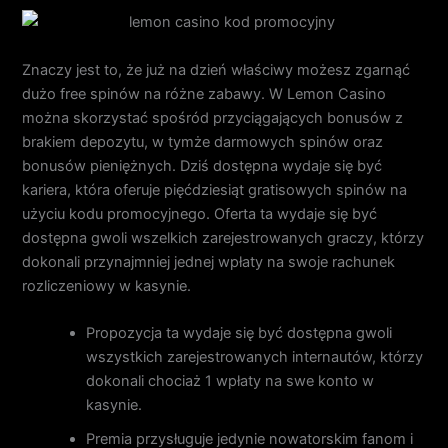
Znaczy jest to, że już na dzień właściwy możesz zgarnąć
dużo free spinów na różne zabawy. W Lemon Casino
można skorzystać spośród przyciągających bonusów z
brakiem depozytu, w tymże darmowych spinów oraz
bonusów pieniężnych. Dziś dostępna wydaje się być
kariera, która oferuje pięćdziesiąt gratisowych spinów na
użyciu kodu promocyjnego. Oferta ta wydaje się być
dostępna gwoli wszelkich zarejestrowanych graczy, którzy
dokonali przynajmniej jednej wpłaty na swoje rachunek
rozliczeniowy w kasynie.
Propozycja ta wydaje się być dostępna gwoli
wszystkich zarejestrowanych internautów, którzy
dokonali chociaż 1 wpłaty na swe konto w
kasynie.
Premia przysługuje jedynie nowatorskim fanom i