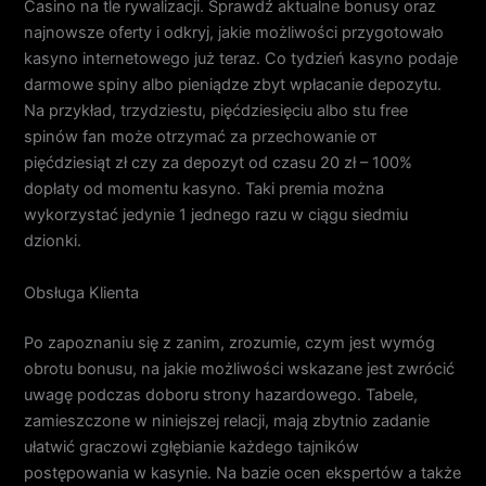
Casino na tle rywalizacji. Sprawdź aktualne bonusy oraz
najnowsze oferty i odkryj, jakie możliwości przygotowało
kasyno internetowego już teraz. Co tydzień kasyno podaje
darmowe spiny albo pieniądze zbyt wpłacanie depozytu.
Na przykład, trzydziestu, pięćdziesięciu albo stu free
spinów fan może otrzymać za przechowanie от
pięćdziesiąt zł czy za depozyt od czasu 20 zł – 100%
dopłaty od momentu kasyno. Taki premia można
wykorzystać jedynie 1 jednego razu w ciągu siedmiu
dzionki.
Obsługa Klienta
Po zapoznaniu się z zanim, zrozumie, czym jest wymóg
obrotu bonusu, na jakie możliwości wskazane jest zwrócić
uwagę podczas doboru strony hazardowego. Tabele,
zamieszczone w niniejszej relacji, mają zbytnio zadanie
ułatwić graczowi zgłębianie każdego tajników
postępowania w kasynie. Na bazie ocen ekspertów a także