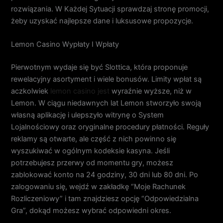
rozwiązania. W Każdej Sytuacji sprawdzaj stronę promocji,
żeby uzyskać najlepsze dane i luksusowe propozycje.
Lemon Casino Wypłaty I Wpłaty
Pierwotnym wydaje się być Slottica, która proponuje
rewelacyjny asortyment i wiele bonusów. Limity wpłat są
aczkolwiek
lemon casino jest
wyraźnie wyższe, niż w
Lemon. W ciągu niedawnych lat Lemon stworzyło swoją
własną aplikację i ulepszyło witrynę o System
Lojalnościowy oraz oryginalne procedury płatności. Reguły
reklamy są otwarte, ale część z nich powinno się
wyszukiwać w ogólnym kodeksie kasyna. Jeśli
potrzebujesz przerwy od momentu gry, możesz
zablokować konto na 24 godziny, 30 dni lub 80 dni. Po
zalogowaniu się, wejdź w zakładkę “Moje Rachunek
Rozliczeniowy” i tam znajdziesz opcję “Odpowiedzialna
Gra”, dokąd możesz wybrać odpowiedni okres.