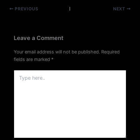
PREVIOUS
NEXT
Leave a Comment
Your email address will not be published.
Required
fields are marked
*
Type
here..