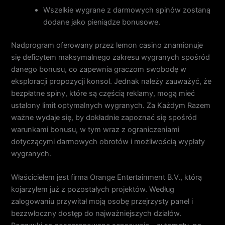
Wszelkie wygrane z darmowych spinów zostaną
dodane jako pieniądze bonusowe.
Nadprogram oferowany przez lemon casino znamionuje
się deficytem maksymalnego zakresu wygranych spośród
danego bonusu, co zapewnia graczom swobodę w
eksploracji propozycji konsol. Jednak należy zauważyć, że
bezpłatne spiny, które są częścią reklamy, mogą mieć
ustalony limit optymalnych wygranych. Za Każdym Razem
ważne wydaje się, by dokładnie zapoznać się spośród
warunkami bonusu, w tym wraz z ograniczeniami
dotyczącymi darmowych obrotów i możliwością wypłaty
wygranych.
Właścicielem jest firma Orange Entertainment B.V., którą
kojarzyłem już z pozostałych projektów. Według
zalogowaniu przywitał moją osobę przejrzysty panel i
bezzwłoczny dostęp do najważniejszych działów.