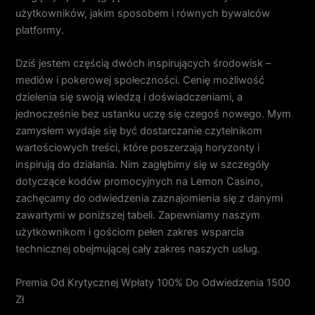
użytkowników, jakim sposobem i równych bywalców
platformy.
Dziś jestem częścią dwóch inspirujących środowisk –
mediów i pokerowej społeczności. Cenię możliwość
dzielenia się swoją wiedzą i doświadczeniami, a
jednocześnie bez ustanku uczę się czegoś nowego. Mym
zamysłem wydaje się być dostarczanie czytelnikom
wartościowych treści, które poszerzają horyzonty i
inspirują do działania. Nim zagłębimy się w szczegóły
dotyczące kodów promocyjnych na Lemon Casino,
zachęcamy do odwiedzenia zaznajomienia się z danymi
zawartymi w poniższej tabeli. Zapewniamy naszym
użytkownikom i gościom pełen zakres wsparcia
technicznej obejmującej cały zakres naszych usług.
Premia Od Krytycznej Wpłaty 100% Do Odwiedzenia 1500
Zł