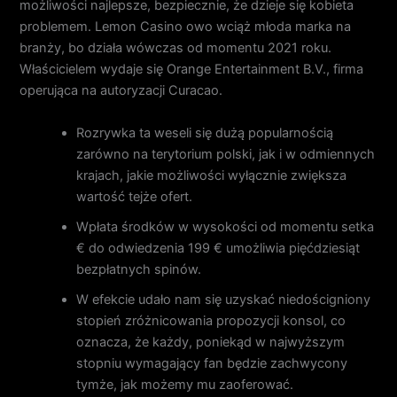
możliwości najlepsze, bezpiecznie, że dzieje się kobieta
problemem. Lemon Casino owo wciąż młoda marka na
branży, bo działa wówczas od momentu 2021 roku.
Właścicielem wydaje się Orange Entertainment B.V., firma
operująca na autoryzacji Curacao.
Rozrywka ta weseli się dużą popularnością
zarówno na terytorium polski, jak i w odmiennych
krajach, jakie możliwości wyłącznie zwiększa
wartość tejże ofert.
Wpłata środków w wysokości od momentu setka
€ do odwiedzenia 199 € umożliwia pięćdziesiąt
bezpłatnych spinów.
W efekcie udało nam się uzyskać niedościgniony
stopień zróżnicowania propozycji konsol, co
oznacza, że każdy, poniekąd w najwyższym
stopniu wymagający fan będzie zachwycony
tymże, jak możemy mu zaoferować.