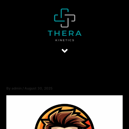
Skip
to
content
Menu
By
admin
/
August 30, 2025