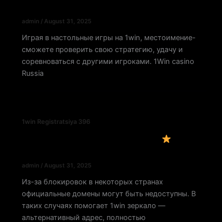
Официальном Сайте
admin
/
August 31, 2025
Играя в настольные игры на 1win, местоимение-
сможете проверить свою стратегию, удачу и
соревноваться с другими игроками. 1Win casino
Russia
1win Registratsiya 396
принципы 1win Казино страна
Бонусы И Регистрация 1vin
admin
/
August 31, 2025
Из-за блокировок в некоторых странах
официальные домены могут быть недоступны. В
таких случаях помогает 1win зеркало —
альтернативный адрес, полностью