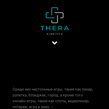
Skip
to
content
Menu
1win Registratsiya 396
Среди них настольные игры, такие как покер,
рулетка, блэкджек, город, а кроме того
онлайн-игры, такие как слоты, видеопокер,
лотереи, игра и кено. –