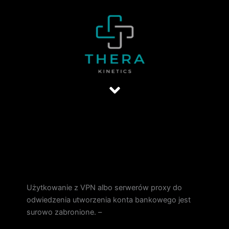
Skip
to
content
Menu
Kasyno Lemon 399
Użytkowanie z VPN albo serwerów proxy do
odwiedzenia utworzenia konta bankowego jest
surowo zabronione. –