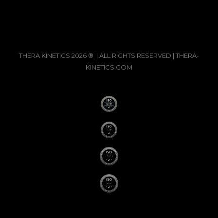
THERA KINETICS 2026 ® | ALL RIGHTS RESERVED | THERA-
KINETICS.COM