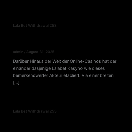
Lala Bet Withdrawal 253
Lala Bet Casino: 200 % Bonus Bis Zu 1
000 + 150 Freispiele
admin
/
August 31, 2025
Darüber Hinaus der Welt der Online-Casinos hat der
einander dasjenige Lalabet Kasyno wie dieses
bemerkenswerter Akteur etabliert. Via einer breiten
[…]
Lala Bet Withdrawal 253
Is Lalabet Legaal Darüber Hinaus België
2025 ? Lalabet Bonus 200% Tot 1000