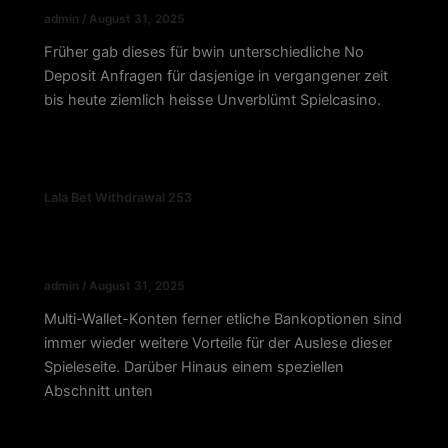
admin
/
August 31, 2025
Früher gab dieses für bwin unterschiedliche No
Deposit Anfragen für dasjenige in vergangener zeit
bis heute ziemlich heisse Unverblümt Spielcasino.
Lala Bet Withdrawal 253
Lala Bet Casino: 200 % Bonus Bis Zu 1
000 + 150 Freispiele
admin
/
August 31, 2025
Multi-Wallet-Konten ferner etliche Bankoptionen sind
immer wieder weitere Vorteile für der Auslese dieser
Spieleseite. Darüber Hinaus einem speziellen
Abschnitt unten