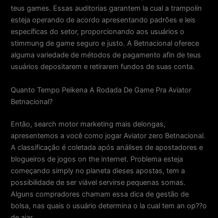
teus games. Essas auditorias garantem la cual a trampolín
esteja operando de acordo apresentando padrões e leis
específicas do setor, proporcionando aos usuários o
stimmung de game seguro e justo. A Betnacional oferece
alguma variedade de métodos de pagamento afin de teus
usuários depositarem e retirarem fundos de suas conta.
Quanto Tempo Peikena A Rodada De Game Pra Aviator
Betnacional?
Então, search motor marketing mais delongas,
apresentemos a você como jogar Aviator zero Betnacional.
A classificação é coletada após análises de apostadores e
blogueiros de jogos on the internet. Problema esteja
começando simply no planeta dieses apostas, tem a
possibilidade de ser viável servirse pequenas somas.
Alguns compradores chamam essa dica de gestão de
bolsa, nas quais o usuário determina o la cual tem an op??o
de ajar.