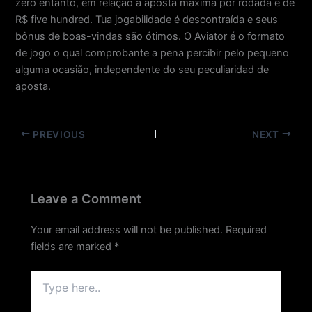
zero entanto, em relação à aposta máxima por rodada é de
R$ five hundred. Tua jogabilidade é descontraída e seus
bônus de boas-vindas são ótimos. O Aviator é o formato
de jogo o qual comprobante a pena percibir pelo pequeno
alguma ocasião, independente do seu peculiaridad de
aposta.
PREVIOUS
NEXT
Leave a Comment
Your email address will not be published.
Required
fields are marked
*
Type
here..