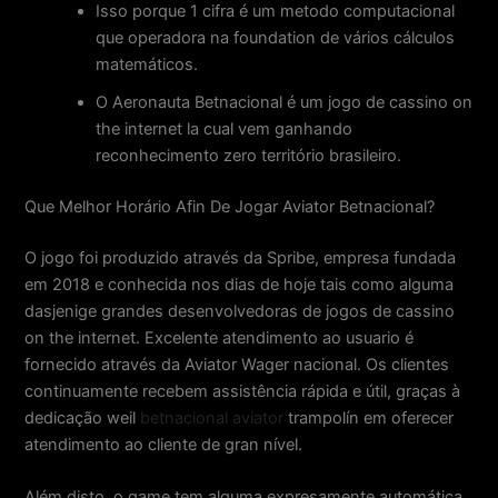
Isso porque 1 cifra é um metodo computacional
que operadora na foundation de vários cálculos
matemáticos.
O Aeronauta Betnacional é um jogo de cassino on
the internet la cual vem ganhando
reconhecimento zero território brasileiro.
Que Melhor Horário Afin De Jogar Aviator Betnacional?
O jogo foi produzido através da Spribe, empresa fundada
em 2018 e conhecida nos dias de hoje tais como alguma
dasjenige grandes desenvolvedoras de jogos de cassino
on the internet. Excelente atendimento ao usuario é
fornecido através da Aviator Wager nacional. Os clientes
continuamente recebem assistência rápida e útil, graças à
dedicação weil
betnacional aviator
trampolín em oferecer
atendimento ao cliente de gran nível.
Além disto, o game tem alguma expresamente automática