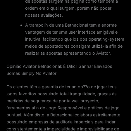
de apostas surgem na página como também a
ordem em o qual surgem, porém não poder
nossas avaliações.
A trampolín de uma Betnacional tem a enorme
vantagem de ter uma user interface amigável e
intuitiva, facilitando que los dos operating-system
meios de apostadores consigam utilizá-la afin de
realizar as apostas apresentando o Aviator.
Opinião Aviator Betnacional: É Difícil Ganhar Elevados
Somas Simply No Aviator
Os clientes têm a garantia de ter an op??o de jogar teus
jogos favoritos possuindo total tranquilidade, graças às
medidas de segurança de ponta weil proyecto,
ferramentas afin de Jogo Responsável e práticas de jogo
puntual. Além disto, a Betnacional colabora estreitamente
possuindo empresas de auditoria imparciais para lindar
consistentemente a imparcialidade e imprevisibilidade de