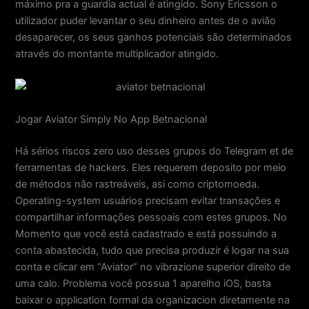
máximo pra a guardia actual é atingido. Sony Ericsson o
utilizador puder levantar o seu dinheiro antes de o avião
desaparecer, os seus ganhos potenciais são determinados
através do montante multiplicador atingido.
Jogar Aviator Simply No App Betnacional
Há sérios riscos zero uso desses grupos do Telegram et de
ferramentas de hackers. Eles requerem deposito por meio
de métodos não rastreáveis, asi como criptomoeda.
Operating-system usuários precisam evitar transações e
compartilhar informações pessoais com estes grupos. No
Momento que você está cadastrado e está possuindo a
conta abastecida, tudo que precisa produzir é logar na sua
conta e clicar em “Aviator” no vibrazione superior direito de
uma calo. Problema você possua 1 aparelho iOS, basta
baixar o application formal da organizacion diretamente na