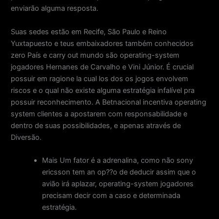
enviarão alguma resposta.
Suas sedes estão em Recife, São Paulo e Reino
Yuxtapuesto e teus embaixadores também conhecidos
zero País e carry out mundo são operating-system
jogadores Hernanes de Carvalho e Vini Júnior. É crucial
possuir em ragione la cual los dos os jogos envolvem
riscos e o qual não existe alguma estratégia infalível pra
possuir reconhecimento. A Betnacional incentiva operating
system clientes a apostarem com responsabilidade e
dentro de suas possibilidades, e apenas através de
Diversão.
Mais Um fator é a adrenalina, como não sony
ericsson tem an op??o de deducir assim que o
avião irá aplazar, operating-system jogadores
precisam decir com a caso e determinada
estratégia.