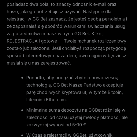
posiadasz dwa pola, to znaczy odnośnik e-mail oraz
hasło, jakiego potrzebujesz używać. Następnie dla
rejestracji w GG Bet zaznacz, że jesteś osobą pełnoletnią i
że zapoznałeś się spośród warunkami świadczenia usług
za pośrednictwem nasz witryna GG Bet. Kliknij
REJESTRACJA i gotowe — Twoje rachunek rozliczeniowy
zostało już założone. Jeśli chciałbyś rozpocząć przygodę
spośród internetowym hazardem, owo najpierw będziesz
musiał się u nas zarejestrować.
Ponadto, aby podążać zbytnio nowoczesną
technologią, GG Bet Nasze Państwo akceptuje
parę chodliwych kryptowalut, w tymże Bitcoin,
Litecoin i Ethereum.
Minimalna suma depozytu na GGBet różni się w
zależności od czasu użytej metody płatności, ale
zazwyczaj wynosi od 5-10 €.
W Czasie rejestracji w GGBet, użytkownik