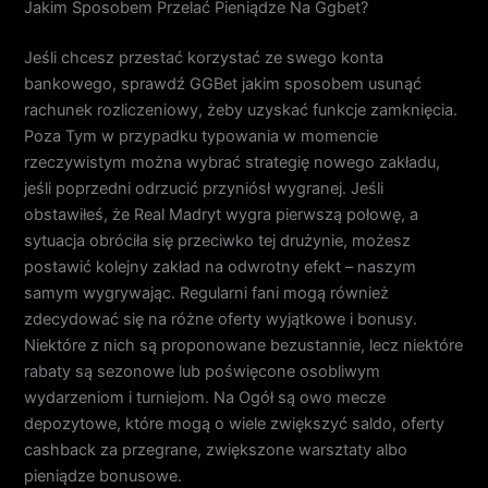
Jakim Sposobem Przelać Pieniądze Na Ggbet?
Jeśli chcesz przestać korzystać ze swego konta
bankowego, sprawdź GGBet jakim sposobem usunąć
rachunek rozliczeniowy, żeby uzyskać funkcje zamknięcia.
Poza Tym w przypadku typowania w momencie
rzeczywistym można wybrać strategię nowego zakładu,
jeśli poprzedni odrzucić przyniósł wygranej. Jeśli
obstawiłeś, że Real Madryt wygra pierwszą połowę, a
sytuacja obróciła się przeciwko tej drużynie, możesz
postawić kolejny zakład na odwrotny efekt – naszym
samym wygrywając. Regularni fani mogą również
zdecydować się na różne oferty wyjątkowe i bonusy.
Niektóre z nich są proponowane bezustannie, lecz niektóre
rabaty są sezonowe lub poświęcone osobliwym
wydarzeniom i turniejom. Na Ogół są owo mecze
depozytowe, które mogą o wiele zwiększyć saldo, oferty
cashback za przegrane, zwiększone warsztaty albo
pieniądze bonusowe.