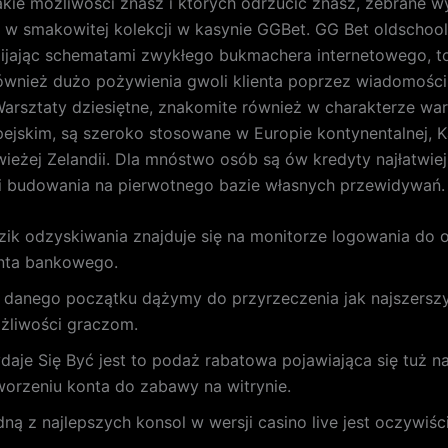
akie możliwości znasz i których odrzucić znasz, zebrane w
 w smakowitej kolekcji w kasynie GGBet. GG Bet oldschoo
ijając schematami zwykłego bukmachera internetowego, to
wnież dużo pożywienia gwoli klienta poprzez wiadomości 
arsztaty dziesiętne, znakomite również w charakterze wa
pejskim, są szeroko stosowane w Europie kontynentalnej, K
 Świeżej Zelandii. Dla mnóstwo osób są ów kredyty najłatwie
i budowania na pierwotnego bazie własnych przewidywań.
zik odzyskiwania znajduje się na monitorze logowania do 
nta bankowego.
 danego początku dążymy do przyrzeczenia jak najszersz
żliwości graczom.
daje Się Być jest to podaż rabatowa pojawiająca się tuż n
worzeniu konta do zabawy na witrynie.
ną z najlepszych konsol w wersji casino live jest oczywiści