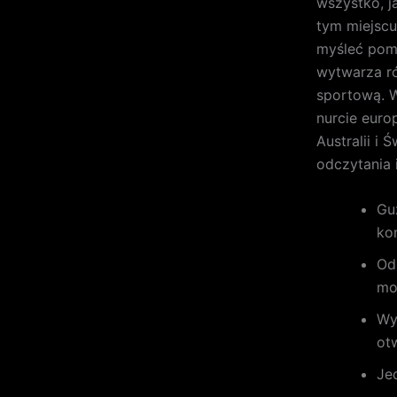
wszystko, j
tym miejscu
myśleć pom
wytwarza ró
sportową. W
nurcie euro
Australii i
odczytania 
Gu
ko
Od
mo
Wy
ot
Jed