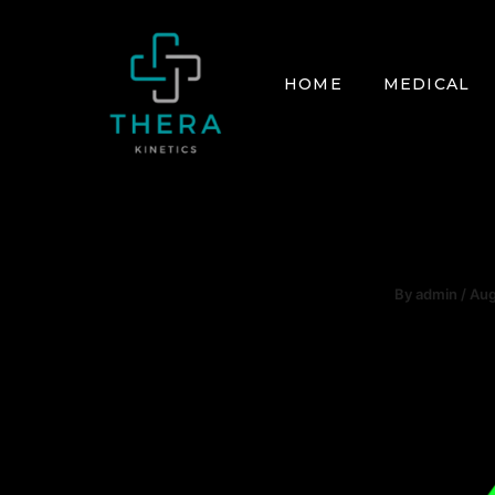
Skip
to
content
HOME
MEDICAL
By
admin
/
Aug