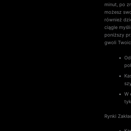
minut, po 
możesz swo
również dzi
ciągle myśl
poniższy p
gwoli Twoic
Od
po
Ka
szy
W 
ty
Rynki Zakł
Ka