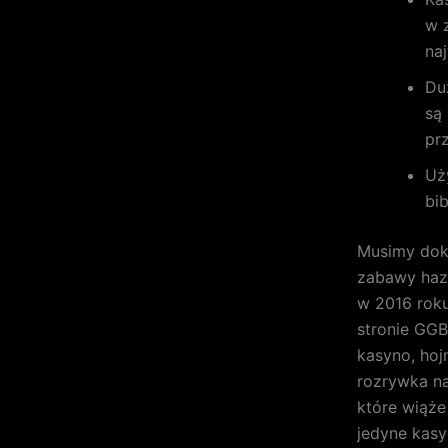
w 
naj
Du
są
pr
Uż
bi
Musimy dokł
zabawy haza
w 2016 roku
stronie GGB
kasyno, hoj
rozrywka na
które wiąże
jedyne kasy