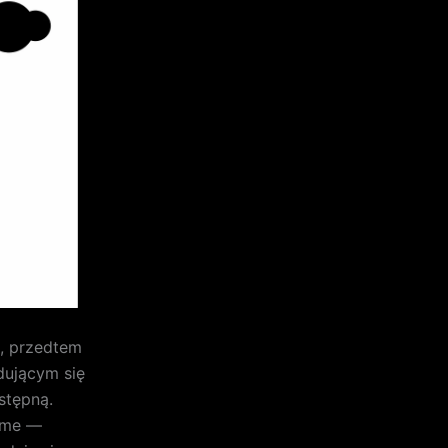
t, przedtem
dującym się
stępną.
reme —