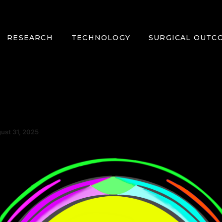
RESEARCH
TECHNOLOGY
SURGICAL OUTC
ust 31, 2025