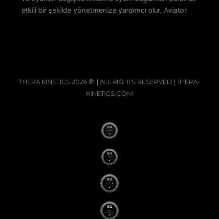
etkili bir şekilde yönetmenize yardımcı olur. Aviator
THERA KINETICS 2026 ® | ALL RIGHTS RESERVED | THERA-
KINETICS.COM