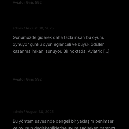
Aviator Giris 592
Aviator Trial Online Game 2024: %100
Ücretsiz Oyna
admin
/
August 30, 2025
Günümüzde giderek daha fazla insan bu oyunu
oynuyor çünkü oyun eğlenceli ve büyük ödüller
kazanma imkanı sunuyor. Bir noktada, Aviatrix […]
Aviator Giris 592
Aviator Bahis Oyunu: Hızlı Ve Kazançlı
Oyun Deneyimi En İyi Aviator Oyunu
Türkiye
admin
/
August 30, 2025
Bu yöntem sayesinde dengeli bir yaklaşım benimser
ve oyunun değişkenliklerine uyum sağlarken paranızı