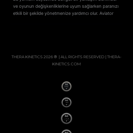
ve oyunun değişkenliklerine uyum sağlarken paranızı
etkili bir şekilde yönetmenize yardımcı olur. Aviator
THERA KINETICS 2026 ® | ALL RIGHTS RESERVED | THERA-
KINETICS.COM