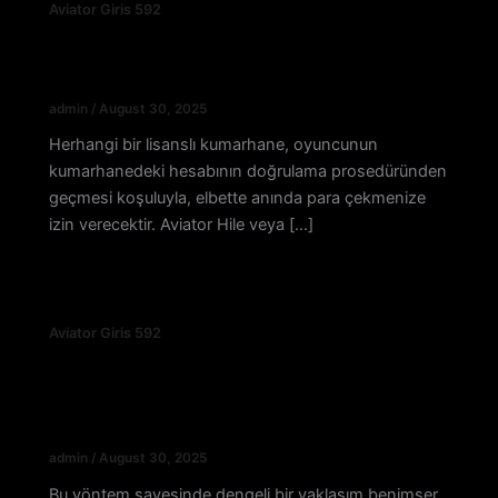
Aviator Giris 592
Aviator Oyna ️ Aviator Oyunu Gerçek
Para Türkiye’de 2025
admin
/
August 30, 2025
Herhangi bir lisanslı kumarhane, oyuncunun
kumarhanedeki hesabının doğrulama prosedüründen
geçmesi koşuluyla, elbette anında para çekmenize
izin verecektir. Aviator Hile veya […]
Aviator Giris 592
Aviator Bahis Oyunu: Hızlı Ve Kazançlı
Oyun Deneyimi En İyi Aviator Oyunu
Türkiye
admin
/
August 30, 2025
Bu yöntem sayesinde dengeli bir yaklaşım benimser