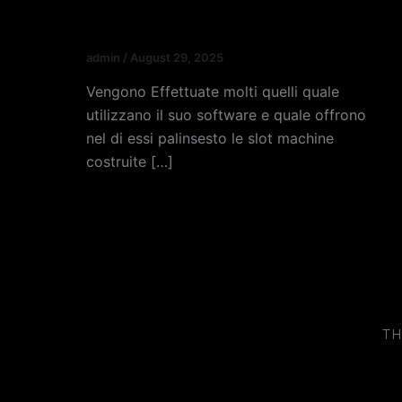
Giudizio Bestingame 300% Fino A
300 Bonus
admin
/
August 29, 2025
Vengono Effettuate molti quelli quale
utilizzano il suo software e quale offrono
nel di essi palinsesto le slot machine
costruite […]
TH