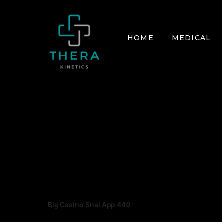
Skip
to
content
HOME
MEDICAL
big casino snai app
Big Casino Snai App 449