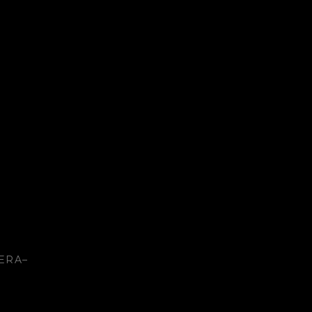
ERA
–