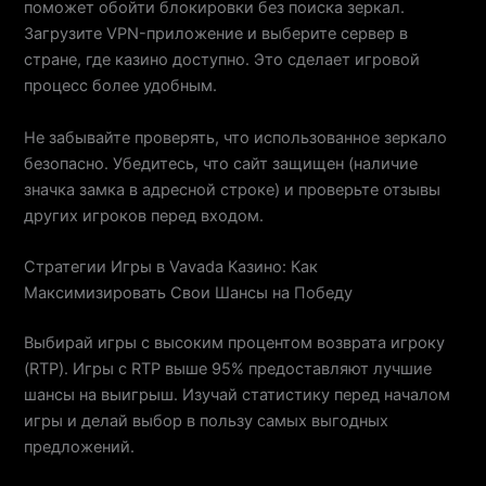
поможет обойти блокировки без поиска зеркал.
Загрузите VPN-приложение и выберите сервер в
стране, где казино доступно. Это сделает игровой
процесс более удобным.
Не забывайте проверять, что использованное зеркало
безопасно. Убедитесь, что сайт защищен (наличие
значка замка в адресной строке) и проверьте отзывы
других игроков перед входом.
Стратегии Игры в Vavada Казино: Как
Максимизировать Свои Шансы на Победу
Выбирай игры с высоким процентом возврата игроку
(RTP). Игры с RTP выше 95% предоставляют лучшие
шансы на выигрыш. Изучай статистику перед началом
игры и делай выбор в пользу самых выгодных
предложений.