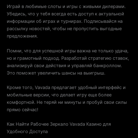
Играй в любимые слоты и игры с живыми дилерами.
Убедись, что у тебя всегда есть доступ к актуальной
информации об играх и турнирах. Подписывайся на
рассылку новостей, чтобы не пропустить выгодные
предложения.
Помни, что для успешной игры важна не только удача,
но и грамотный подход. Разработай стратегию ставок,
анализируй свои действия и управляй банкроллом.
Это поможет увеличить шансы на выигрыш.
Кроме того, Vavada предлагает удобный интерфейс и
мобильные версии, что делает игру еще более
комфортной. Не теряй ни минуты и пробуй свои силы
прямо сейчас!
Как Найти Рабочее Зеркало Vavada Казино для
Удобного Доступа