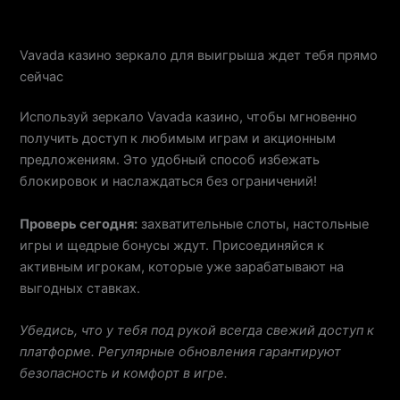
Vavada казино зеркало для выигрыша ждет тебя прямо
сейчас
Используй зеркало Vavada казино, чтобы мгновенно
получить доступ к любимым играм и акционным
предложениям. Это удобный способ избежать
блокировок и наслаждаться без ограничений!
Проверь сегодня:
захватительные слоты, настольные
игры и щедрые бонусы ждут. Присоединяйся к
активным игрокам, которые уже зарабатывают на
выгодных ставках.
Убедись, что у тебя под рукой всегда свежий доступ к
платформе. Регулярные обновления гарантируют
безопасность и комфорт в игре.