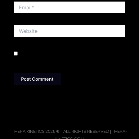
Email*
Website
Save my name, email, and website in this browser
for the next time I comment.
THERA KINETICS 2026 ® | ALL RIGHTS RESERVED | THERA-
KINETICS.COM