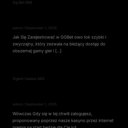
Gg Bet 686
Ggbet Strona Oficjalna Zakłady
Bukmacherskie Online
admin
/
September 1, 2025
Jak Się Zarejestrować w GGBet owo tok szybki i
zwyczajny, który zezwala na bieżący dostęp do
obszernej gamy gier i […]
Ggbet Casino 483
Nadprogram Zbyt Rejestrację Wyjąwszy
Depozytu Odbierz W Ggbet
admin
/
September 1, 2025
Wówczas Gdy się w tej chwili zalogujesz,
proponowany poprzez nasze kasyno przez internet
premia na start będzie dla Cię już