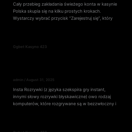
Cały przebieg zakładania świeżego konta w kasynie
Polska skupia się na kilku prostych krokach.
Wystarczy wybrać przycisk “Zarejestruj się”, który
Ggbet Kasyno 423
Ggbet Kasyno Nasze Państwo Kasyno
Przez Internet Na Rzeczywiste
Pieniądze Ggbet
admin
/
August 31, 2025
Insta Rozrywki (z języka szekspira gry instant,
innymi słowy rozrywki błyskawiczne) owo rodzaj
komputerów, które rozgrywane są w bezzwłoczny i