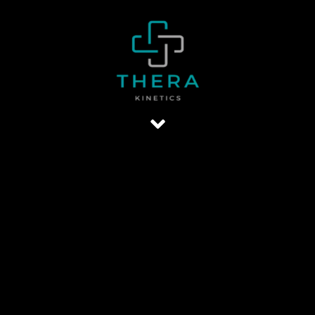
Skip
to
content
Menu
gg bet polska