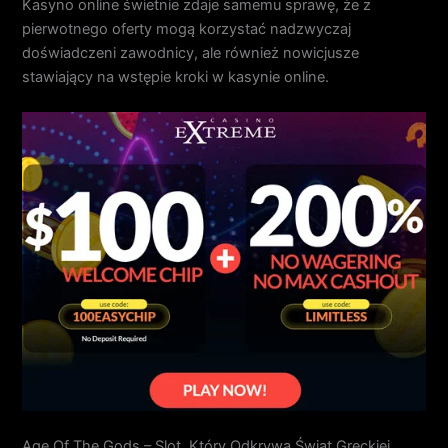
Kasyno online świetnie zdaje samemu sprawę, że z
pierwotnego oferty mogą korzystać nadzwyczaj
doświadczeni zawodnicy, ale również nowicjusze
stawiający na wstępie kroki w kasynie online.
Age Of The Gods – Slot, Który Odkrywa Świat Greckiej