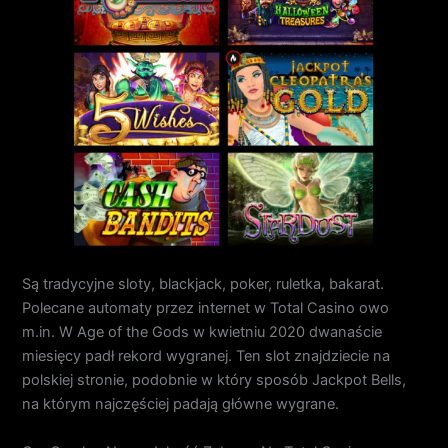
Są tradycyjne sloty, blackjack, poker, ruletka, bakarat.
Polecane automaty przez internet w Total Casino owo
m.in. W Age of the Gods w kwietniu 2020 dwanaście
miesięcy padł rekord wygranej. Ten slot znajdziecie na
polskiej stronie, podobnie w który sposób Jackpot Bells,
na którym najczęściej padają główne wygrane.