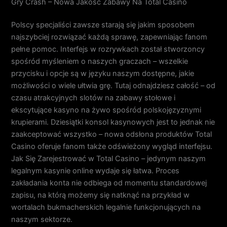
Gry Crash – Nowa Jakość Zabawy Na Total Casino
Polscy specjaliści zawsze starają się jakim sposobem
najszybciej rozwiązać każdą sprawę, zapewniając fanom
pełne pomoc. Interfejs w rozrywkach został stworzoncy
spośród myśleniem o naszych graczach – wszelkie
przycisku i opcje są w języku naszym dostępne, jakie
możliwości o wiele ułtwia grę. Tutaj odnajdziesz całość – od
czasu atrakcyjnych slotów na zabawy stołowe i
ekscytujące kasyno na żywo spośród polskojęzyznymi
krupierami. Dziesiątki konsol kasynowych jest to jednak nie
zaakceptować wszystko – nowa odsłona produktów Total
Casino oferuje fanom także odświeżony wygląd interfejsu.
Jak Się Zarejestrować w Total Casino – jedynym naszym
legalnym kasynie online wydaje się łatwa. Proces
zakładania konta nie odbiega od momentu standardowej
zapisu, na którą możemy się natknąć na przykład w
wortalach bukmacherskich legalnie funkcjonujących na
naszym sektorze.