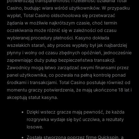
potwierdzają transparentność i rzetelność działania Total
Casino, budując wiara wśród użytkowników. W przypadku
wypłat, Total Casino oldschoolowa się przetwarzać
żądania w możliwie najkrótszym czasie, choć termin
oczekiwania może różnić się w zależności od czasu
wybieranej procedury płatności. Kasyno dokłada
wszelakich starań, aby proces wypłaty był jak najbardziej
płynny i wolny od czasu zbędnych opóźnień, jednocześnie
zapewniając duży pułap bezpieczeństwa transakcji.
Zawodnicy mogą łatwo zarządzać swymi finansami przez
panel użytkownika, co pozwala na pełną kontrolę ponad
środkami i transakcjami. Total Casino postuluje również od
momentu graczy potwierdzenia, że mają ukończone 18 lat i
akceptują statut kasyna.
Dzięki wstecz gracze mają pewność, że każda
rozgrywka wydaje się być uczciwa, a rezultaty
losowe.
Została stworzona poprzez firmę Quickspin, a