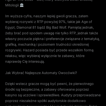
Mitologii
Im wyższa cyfra, naszym lepiej gwoli gracza, zatem
wybieraj rozrywki z RTP powyżej 97%, takie jak Age of
Egypt, Diamonal 81 bądź Big Bad Wolf. Pamiętaj jednak,
żeby brać pod spodem uwagę nie tylko RTP, jednak także
własny poczucie piękna i preferencje związane z tematyką,
grafiką, mechaniką i poziomem trudności określonej
rozgrywki. Hazard posiada być przede wszelkim formą
relaksu, więc wybieraj wyłącznie te zabawy, które
naprawdę Cię interesują.
Jak Wybrać Najlepsze Automaty Owocówki?
Dzięki wstecz gracze mogą być pewni, że pierwotnego
środki są bezpieczne, a zabawy oferowane poprzez
kasyno są uczciwe i sprawiedliwe. Audyty przeprowadzane
poprzez niezależne spółki audytorskie dodatkowo