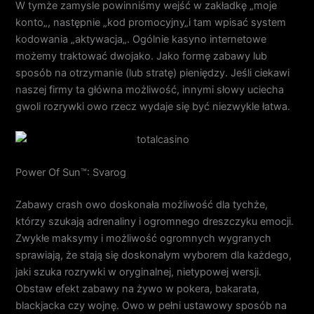
W tymże zamysle powinniśmy wejść w zakładkę „moje
konto„, następnie „kod promocyjny„i tam wpisać system
kodowania „aktywacja„. Ogólnie kasyno internetowe
możemy traktować dwojako. Jako formę zabawy lub
sposób na otrzymanie (lub stratę) pieniędzy. Jeśli ciekawi
naszej firmy ta główna możliwość, innymi słowy uciecha
gwoli rozrywki owo rzecz wydaje się być niezwykle łatwa.
Power Of Sun™: Svarog
Zabawy crash owo doskonała możliwość dla tychże,
którzy szukają adrenaliny i ogromnego dreszczyku emocji.
Zwykłe maksymy i możliwość ogromnych wygranych
sprawiają, że stają się doskonałym wyborem dla każdego,
jaki szuka rozrywki w oryginalnej, nietypowej wersji.
Obstaw efekt zabawy na żywo w pokera, bakarata,
blackjacka czy wojnę. Owo w pełni ustawowy sposób na