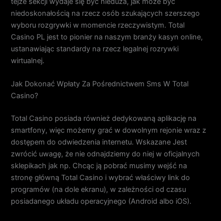
tejże sekcji wydaje się być nieduża, jak może być
niedoskonałością na rzecz osób szukających szerszego
wyboru rozgrywki w momencie rzeczywistym. Total
Casino PL jest to pionier na naszym branży kasyn online,
ustanawiając standardy na rzecz legalnej rozrywki
wirtualnej.
Jak Dokonać Wpłaty Za Pośrednictwem Sms W Total
Casino?
Total Casino posiada również dedykowaną aplikację na
smartfony, więc możemy grać w dowolnym rejonie wraz z
dostępem do odwiedzenia internetu. Wskazane Jest
zwrócić uwagę, że nie odnajdziemy do niej w oficjalnych
sklepikach jak np. Chcąc ją pobrać musimy wejść na
stronę główną Total Casino i wybrać właściwy link do
programów (na dole ekranu), w zależności od czasu
posiadanego układu operacyjnego (Android albo iOS).