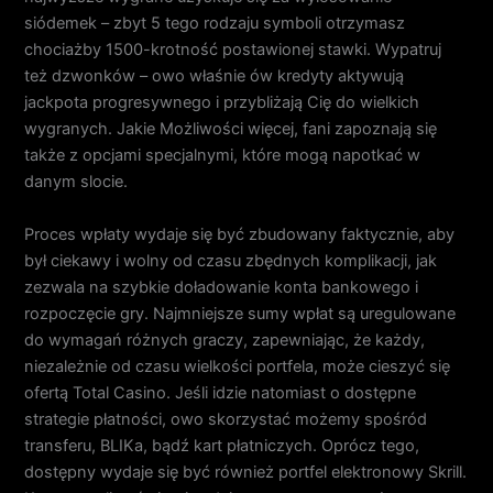
siódemek – zbyt 5 tego rodzaju symboli otrzymasz
chociażby 1500-krotność postawionej stawki. Wypatruj
też dzwonków – owo właśnie ów kredyty aktywują
jackpota progresywnego i przybliżają Cię do wielkich
wygranych. Jakie Możliwości więcej, fani zapoznają się
także z opcjami specjalnymi, które mogą napotkać w
danym slocie.
Proces wpłaty wydaje się być zbudowany faktycznie, aby
był ciekawy i wolny od czasu zbędnych komplikacji, jak
zezwala na szybkie doładowanie konta bankowego i
rozpoczęcie gry. Najmniejsze sumy wpłat są uregulowane
do wymagań różnych graczy, zapewniając, że każdy,
niezależnie od czasu wielkości portfela, może cieszyć się
ofertą Total Casino. Jeśli idzie natomiast o dostępne
strategie płatności, owo skorzystać możemy spośród
transferu, BLIKa, bądź kart płatniczych. Oprócz tego,
dostępny wydaje się być również portfel elektronowy Skrill.