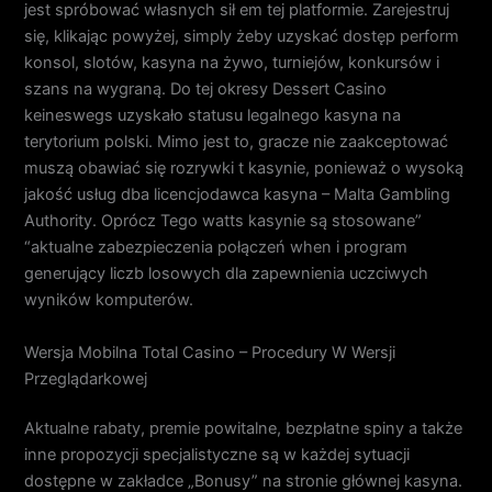
jest spróbować własnych sił em tej platformie. Zarejestruj
się, klikając powyżej, simply żeby uzyskać dostęp perform
konsol, slotów, kasyna na żywo, turniejów, konkursów i
szans na wygraną. Do tej okresy Dessert Casino
keineswegs uzyskało statusu legalnego kasyna na
terytorium polski. Mimo jest to, gracze nie zaakceptować
muszą obawiać się rozrywki t kasynie, ponieważ o wysoką
jakość usług dba licencjodawca kasyna – Malta Gambling
Authority. Oprócz Tego watts kasynie są stosowane”
“aktualne zabezpieczenia połączeń when i program
generujący liczb losowych dla zapewnienia uczciwych
wyników komputerów.
Wersja Mobilna Total Casino – Procedury W Wersji
Przeglądarkowej
Aktualne rabaty, premie powitalne, bezpłatne spiny a także
inne propozycji specjalistyczne są w każdej sytuacji
dostępne w zakładce „Bonusy” na stronie głównej kasyna.