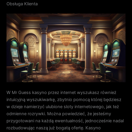
Obsługa Klienta
W Mr Guess kasyno przez internet wyszukasz również
intuicyjną wyszukiwarkę, zbytnio pomocą której będziesz
w dzieje namierzyć ulubione sloty internetowego, jak też
odmienne rozrywki. Można powiedzieć, że jesteśmy
przygotowani na każdą ewentualność, jednocześnie nadal
rozbudowując naszą już bogatą ofertę. Kasyno