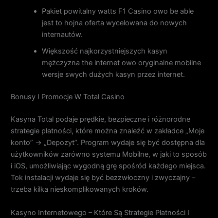
Pakiet powitalny watts F1 Casino owo be able
jest to hojna oferta wycelowana do nowych
internautów.
Większość najkorzystniejszych kasyn
mężczyzna the internet owo oryginalne mobilne
wersje swych dużych kasyn przez internet.
Bonusy I Promocje W Total Casino
Kasyna Total podaje prędkie, bezpieczne i różnorodne
strategie płatności, które można znaleźć w zakładce „Moje
konto” → „Depozyt”. Program wydaje się być dostępna dla
użytkowników zarówno systemu Mobilne, w jaki to sposób
i iOS, umożliwiając wygodną grę spośród każdego miejsca.
Tok instalacji wydaje się być bezzwłoczny i zwyczajny –
trzeba kilka nieskomplikowanych kroków.
Kasyno Internetowego – Które Są Strategie Płatności I