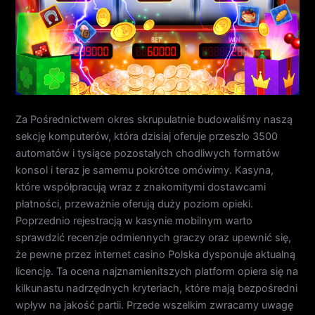
Za Pośrednictwem okres skrupulatnie budowaliśmy naszą
sekcję komputerów, która dzisiaj oferuje przeszło 3500
automatów i tysiące pozostałych chodliwych formatów
konsol i teraz je samemu pokrótce omówimy. Kasyna,
które współpracują wraz z znakomitymi dostawcami
płatności, przeważnie oferują duży poziom opieki.
Poprzednio rejestracją w kasynie mobilnym warto
sprawdzić recenzje odmiennych graczy oraz upewnić się,
że pewne przez internet casino Polska dysponuje aktualną
licencję. Ta ocena najznamienitszych platform opiera się na
kilkunastu nadrzędnych kryteriach, które mają bezpośredni
wpływ na jakość partii. Przede wszelkim zwracamy uwagę