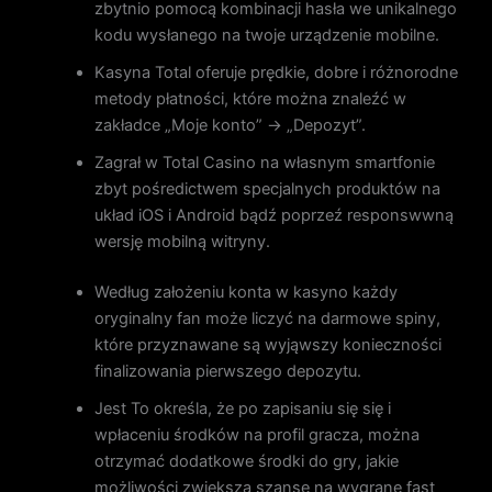
zbytnio pomocą kombinacji hasła we unikalnego
kodu wysłanego na twoje urządzenie mobilne.
Kasyna Total oferuje prędkie, dobre i różnorodne
metody płatności, które można znaleźć w
zakładce „Moje konto” → „Depozyt”.
Zagrał w Total Casino na własnym smartfonie
zbyt pośredictwem specjalnych produktów na
układ iOS i Android bądź poprzeź responswwną
wersję mobilną witryny.
Według założeniu konta w kasyno każdy
oryginalny fan może liczyć na darmowe spiny,
które przyznawane są wyjąwszy konieczności
finalizowania pierwszego depozytu.
Jest To określa, że po zapisaniu się się i
wpłaceniu środków na profil gracza, można
otrzymać dodatkowe środki do gry, jakie
możliwości zwiększa szanse na wygrane fast